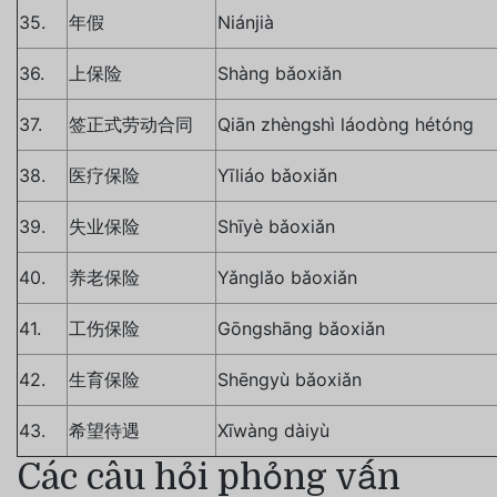
35.
年假
Niánjià
36.
上保险
Shàng bǎoxiǎn
37.
签正式劳动合同
Qiān zhèngshì láodòng hétóng
38.
医疗保险
Yīliáo bǎoxiǎn
39.
失业保险
Shīyè bǎoxiǎn
40.
养老保险
Yǎnglǎo bǎoxiǎn
41.
工伤保险
Gōngshāng bǎoxiǎn
42.
生育保险
Shēngyù bǎoxiǎn
43.
希望待遇
Xīwàng dàiyù
Các câu hỏi phỏng vấn