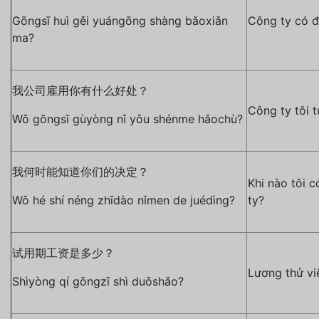
Gōngsī huì gěi yuángōng shàng bǎoxiǎn
Công ty có đ
ma?
我公司雇用你有什么好处？
Công ty tôi t
Wǒ gōngsī gùyòng nǐ yǒu shénme hǎochù?
我何时能知道你们的决定？
Khi nào tôi 
Wǒ hé shí néng zhīdào nǐmen de juédìng?
ty?
试用期工资是多少？
Lương thử vi
Shìyòng qí gōngzī shì duōshǎo?