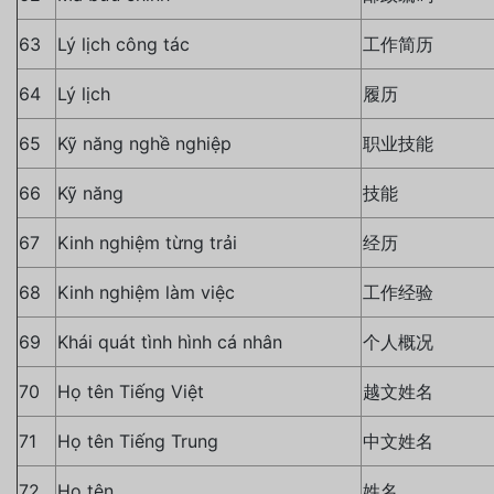
63
Lý lịch công tác
工作简历
64
Lý lịch
履历
65
Kỹ năng nghề nghiệp
职业技能
66
Kỹ năng
技能
67
Kinh nghiệm từng trải
经历
68
Kinh nghiệm làm việc
工作经验
69
Khái quát tình hình cá nhân
个人概况
70
Họ tên Tiếng Việt
越文姓名
71
Họ tên Tiếng Trung
中文姓名
72
Họ tên
姓名