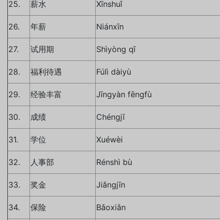
25.
薪水
Xīnshuǐ
26.
年薪
Niánxīn
27.
试用期
Shìyòng qī
28.
福利待遇
Fúlì dàiyù
29.
经验丰富
Jīngyàn fēngfù
30.
成绩
Chéngjī
31.
学位
Xuéwèi
32.
人事部
Rénshì bù
33.
奖金
Jiǎngjīn
34.
保险
Bǎoxiǎn