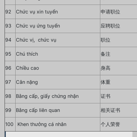
92
Chức vụ xin tuyển
申请职位
93
Chức vụ ứng tuyển
应聘职位
94
Chức vị, chức vụ
职位
95
Chú thích
备注
96
Chiều cao
身高
97
Cân nặng
体重
98
Bằng cấp, giấy chứng nhận
证书
99
Bằng cấp liên quan
相关证书
100
Khen thưởng cá nhân
个人荣誉