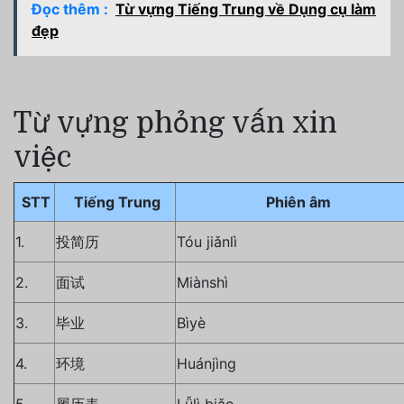
Đọc thêm :
Từ vựng Tiếng Trung về Dụng cụ làm
đẹp
Từ vựng phỏng vấn xin
việc
STT
Tiếng Trung
Phiên âm
1.
投简历
Tóu jiǎnlì
2.
面试
Miànshì
3.
毕业
Bìyè
4.
环境
Huánjìng
5.
履历表
Lǚlì biǎo