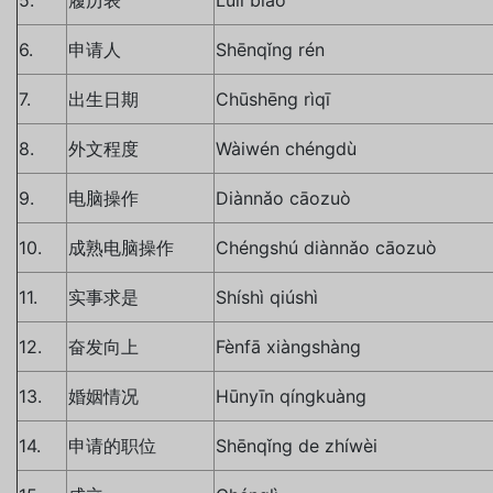
6.
申请人
Shēnqǐng rén
7.
出生日期
Chūshēng rìqī
8.
外文程度
Wàiwén chéngdù
9.
电脑操作
Diànnǎo cāozuò
10.
成熟电脑操作
Chéngshú diànnǎo cāozuò
11.
实事求是
Shíshì qiúshì
12.
奋发向上
Fènfā xiàngshàng
13.
婚姻情况
Hūnyīn qíngkuàng
14.
申请的职位
Shēnqǐng de zhíwèi