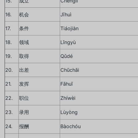
15.
成立
Chénglì
16.
机会
Jīhuì
17.
条件
Tiáojiàn
18.
领域
Lǐngyù
19.
取得
Qǔdé
20.
出差
Chūchāi
21.
发挥
Fāhuī
22.
职位
Zhíwèi
23.
录用
Lùyòng
24.
报酬
Bàochóu