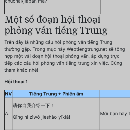
chūchāi/jiābān ma?
Một số đoạn hội thoại
phỏng vấn tiếng Trung
Trên đây là những câu hỏi phỏng vấn tiếng Trung
thường gặp. Trong mục này Webtiengtrung.net sẽ tổng
hợp một vài đoạn hội thoại phỏng vấn, áp dụng trực
tiếp các câu hỏi phỏng vấn tiếng trung xin việc. Cùng
tham khảo nhé!
Hội thoại 1
NV
Tiếng Trung + Phiên âm
请你自我介绍一下！
A.
Mời bạn hãy t
Qǐng nǐ zìwǒ jièshào yīxià!