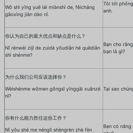
Tôi tới phỏng
Wǒ shì yīng yuē lái miànshì de, fēicháng
anh.
gāoxìng jiàn dào nǐ.
你认为自己的最大优点和缺点是什么？
Bạn cho rằng
Nǐ rènwéi zìjǐ de zuìdà yōudiǎn hé quēdiǎn
bạn là gì?
shì shénme?
为什么我们公司应该选择你？
Wèishénme wǒmen gōngsī yīnggāi xuǎnzé
Tại sao chún
nǐ?
你有什么能力胜任这份工作？
Bạn có năng 
Nǐ yǒu shé me nénglì shèngrèn zhè fèn