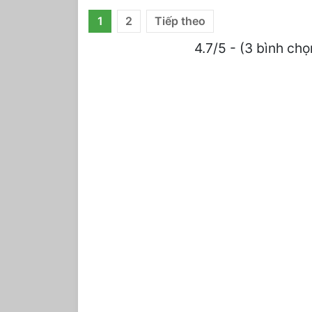
Phân
1
2
Tiếp theo
trang
4.7/5 - (3 bình chọ
bài
viết