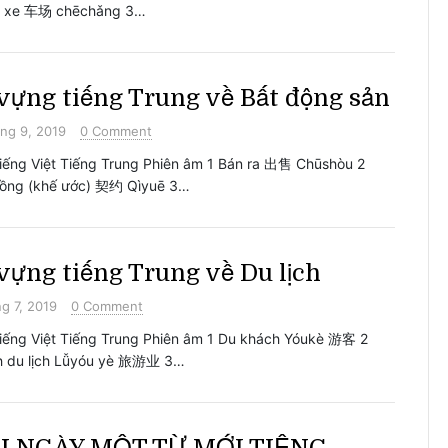
ỗ xe 车场 chēchǎng 3…
vựng tiếng Trung về Bất động sản
ng 9, 2019
0 Comment
iếng Việt Tiếng Trung Phiên âm 1 Bán ra 出售 Chūshòu 2
ồng (khế ước) 契约 Qìyuē 3…
vựng tiếng Trung về Du lịch
g 7, 2019
0 Comment
iếng Việt Tiếng Trung Phiên âm 1 Du khách Yóukè 游客 2
 du lịch Lǚyóu yè 旅游业 3…