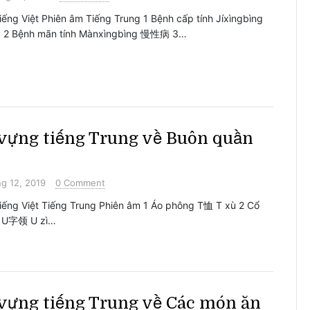
iếng Việt Phiên âm Tiếng Trung 1 Bệnh cấp tính Jíxìngbìng
2 Bệnh mãn tính Mànxìngbìng 慢性病 3…
vựng tiếng Trung về Buôn quần
g 12, 2019
0 Comment
iếng Việt Tiếng Trung Phiên âm 1 Áo phông T恤 T xù 2 Cổ
 U字领 U zì…
vựng tiếng Trung về Các món ăn