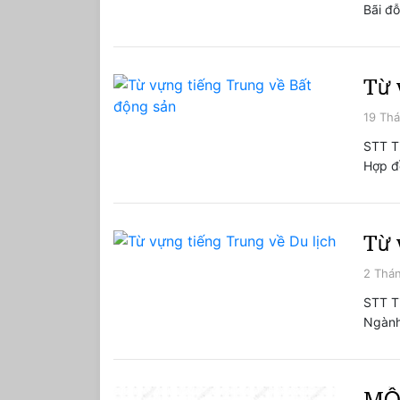
Bãi đ
Từ 
19 Thá
STT T
Hợp đ
Từ 
2 Thán
STT T
Ngành