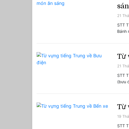
sá
21 Thá
STT T
Bánh 
Từ 
21 Thá
STT T
(bưu 
Từ 
19 Thá
STT T