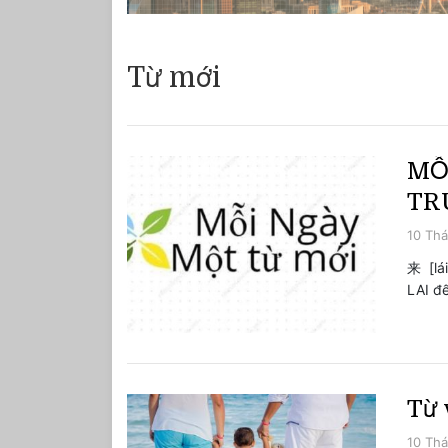
Từ mới
MỖ
TRU
10 Thá
来 [lá
LAI
Từ 
10 Thá