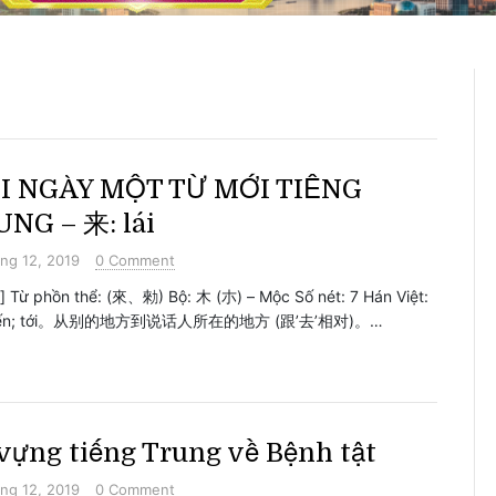
I NGÀY MỘT TỪ MỚI TIẾNG
NG – 来: lái
ng 12, 2019
0 Comment
i] Từ phồn thể: (來、勑) Bộ: 木 (朩) – Mộc Số nét: 7 Hán Việt:
 đến; tới。从别的地方到说话人所在的地方 (跟’去’相对)。…
vựng tiếng Trung về Bệnh tật
ng 12, 2019
0 Comment