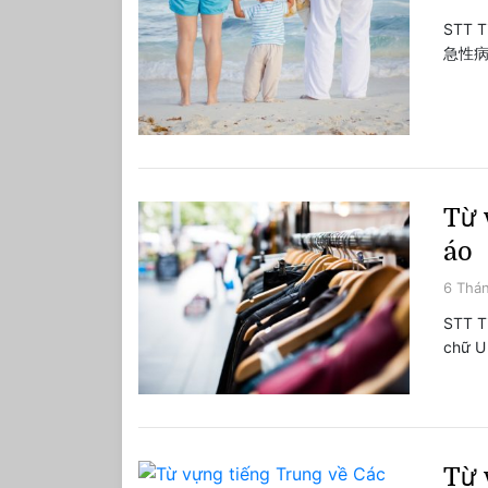
STT T
急性病 
Từ 
áo
6 Thán
STT T
chữ U
Từ 