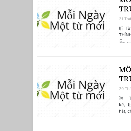
MỖ
TRU
21 Thá
听 Từ 
THÍ
见。…
MỖ
TR
20 Th
说 Từ 
kể。
hát, c