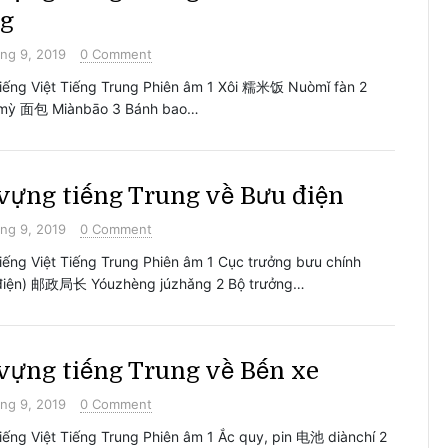
ng
ng 9, 2019
0 Comment
iếng Việt Tiếng Trung Phiên âm 1 Xôi 糯米饭 Nuòmǐ fàn 2
mỳ 面包 Miànbāo 3 Bánh bao…
vựng tiếng Trung về Bưu điện
ng 9, 2019
0 Comment
iếng Việt Tiếng Trung Phiên âm 1 Cục trưởng bưu chính
điện) 邮政局长 Yóuzhèng júzhǎng 2 Bộ trưởng…
vựng tiếng Trung về Bến xe
ng 9, 2019
0 Comment
iếng Việt Tiếng Trung Phiên âm 1 Ắc quy, pin 电池 diànchí 2