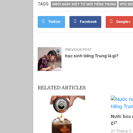
TAGS:
#MỖI NGÀY MỘT TỪ MỚI TIẾNG TRUNG
#TỪ MỚ
Twitter
Facebook
Google+
PREVIOUS POST
học sinh tiếng Trung là gì?
RELATED ARTICLES
Nước hoa q
gì?
21 Tháng 7,