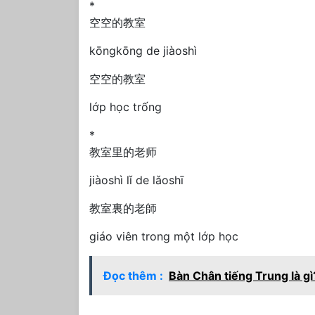
*
空空的教室
kōngkōng de jiàoshì
空空的教室
lớp học trống
*
教室里的老师
jiàoshì lǐ de lǎoshī
教室裏的老師
giáo viên trong một lớp học
Đọc thêm :
Bàn Chân tiếng Trung là gì