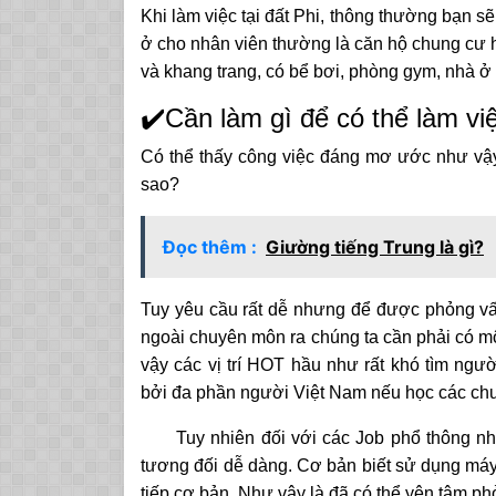
Khi làm việc tại đất Phi, thông thường bạn sẽ
ở cho nhân viên thường là căn hộ chung cư hoặc
và khang trang, có bể bơi, phòng gym, nhà 
✔️Cần làm gì để có thể làm việ
Có thể thấy công việc đáng mơ ước như vậy 
sao?
Đọc thêm :
Giường tiếng Trung là gì?
Tuy yêu cầu rất dễ nhưng để được phỏng vấn
ngoài chuyên môn ra chúng ta cần phải có mộ
vậy các vị trí HOT hầu như rất khó tìm ngư
bởi đa phần người Việt Nam nếu học các chuy
Tuy nhiên đối với các Job phổ thông như
tương đối dễ dàng. Cơ bản biết sử dụng máy 
tiếp cơ bản. Như vậy là đã có thể yên tâm phỏ