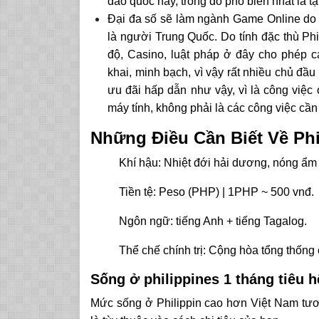
đảo quốc này, trong đó phổ biến nhất là tạ
Đại đa số sẽ làm ngành Game Online do c
là người Trung Quốc. Do tính đặc thù Ph
độ, Casino, luật pháp ở đây cho phép 
khai, minh bạch, vì vậy rất nhiều chủ đầu 
ưu đãi hấp dẫn như vậy, vì là công việc 
máy tính, không phải là các công việc cầ
Những Điều Cần Biết Về Phi
Khí hậu: Nhiệt đới hải dương, nóng ẩ
Tiền tệ: Peso (PHP) | 1PHP ~ 500 vnđ.
Ngôn ngữ: tiếng Anh + tiếng Tagalog.
Thể chế chính trị: Cộng hòa tổng thống 
Sống ở philippines 1 tháng tiêu h
Mức sống ở Philippin cao hơn Việt Nam tương