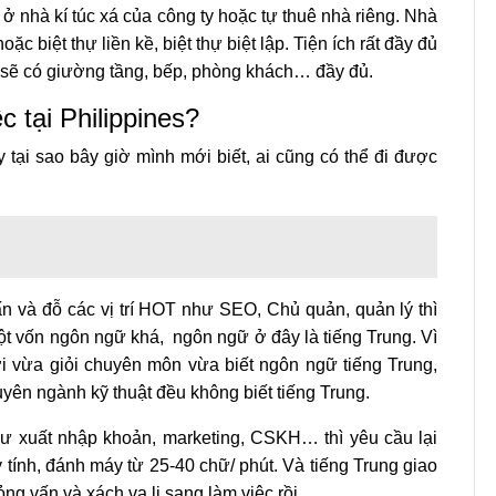
 ở nhà kí túc xá của công ty hoặc tự thuê nhà riêng. Nhà
 biệt thự liền kề, biệt thự biệt lập. Tiện ích rất đầy đủ
ở sẽ có giường tầng, bếp, phòng khách… đầy đủ.
c tại Philippines?
tại sao bây giờ mình mới biết, ai cũng có thể đi được
 và đỗ các vị trí HOT như SEO, Chủ quản, quản lý thì
t vốn ngôn ngữ khá, ngôn ngữ ở đây là tiếng Trung. Vì
ời vừa giỏi chuyên môn vừa biết ngôn ngữ tiếng Trung,
ên ngành kỹ thuật đều không biết tiếng Trung.
 xuất nhập khoản, marketing, CSKH… thì yêu cầu lại
tính, đánh máy từ 25-40 chữ/ phút. Và tiếng Trung giao
ng vấn và xách va li sang làm việc rồi.