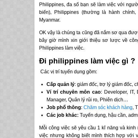
Philippines, đa số bạn sẽ làm việc với ngườ
biến), Philippines (thường là hành chính,
Myanmar.
OK vậy là chúng ta cũng đã nắm sơ qua được 
bây giờ mình xin giới thiệu sơ lược về cô
Philippines làm việc.
Đi philippines làm việc gì ?
Các vị trí tuyển dụng gồm:
Cấp quản lý
: giám đốc, trợ lý giám đốc, 
Ví trí chuyên môn cao
: Developer, IT,
Manager, Quản lý rủi ro, Phiên dịch…
Job phổ thông
:
Chăm sóc khách hàng
, 
Các job khác:
Tuyển dụng, hậu cần, admin
Mỗi công việc sẽ yêu cầu 1 kĩ năng và kin
việc nhưng không biết mình thích hợp với v