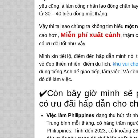
yếu cũng là làm công nhân lao động chân tay
từ 30 – 40 triệu đồng một tháng.
Vậy thì tại sao chúng ta không tìm hiểu
một n
Miễn
phí xuất cảnh
cao hơn,
, thậm 
có ưu đãi tốt như vậy.
Mình xin tiết lộ, điểm đến hấp dẫn mình nói t
vẻ đẹp thiên nhiên, điểm du lịch,
khu vui chơi
dụng tiếng Anh để giao tiếp, làm việc. Và cò
đó để làm việc.
✔️Còn bây giờ mình sẽ ph
có ưu đãi hấp dẫn cho c
Việc làm Philippines
đang thu hút rất n
Trung bình mỗi tháng, có hàng trăm ngườ
Philippines. Tính đến 2023, có khoảng 28