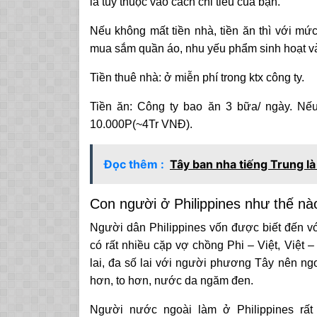
là tùy thuộc vào cách chi tiêu của bạn.
Nếu không mất tiền nhà, tiền ăn thì với mức
mua sắm quần áo, nhu yếu phẩm sinh hoạt và 
Tiền thuê nhà: ở miễn phí trong ktx công ty.
Tiền ăn: Công ty bao ăn 3 bữa/ ngày. Nế
10.000P(~4Tr VNĐ).
Đọc thêm :
Tây ban nha tiếng Trung là
Con người ở Philippines như thế nà
Người dân Philippines vốn được biết đến vớ
có rất nhiều cặp vợ chồng Phi – Việt, Việt –
lai, đa số lai với người phương Tây nên ng
hơn, to hơn, nước da ngăm đen.
Người nước ngoài làm ở Philippines rất