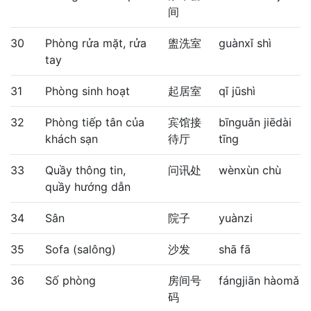
间
30
Phòng rửa mặt, rửa
盥洗室
guànxǐ shì
tay
31
Phòng sinh hoạt
起居室
qǐ jūshì
32
Phòng tiếp tân của
宾馆接
bīnguǎn jiēdài
khách sạn
待厅
tīng
33
Quầy thông tin,
问讯处
wènxùn chù
quầy hướng dẫn
34
Sân
院子
yuànzi
35
Sofa (salông)
沙发
shā fā
36
Số phòng
房间号
fángjiān hàomǎ
码