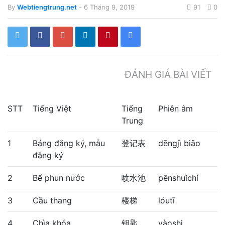
By
Webtiengtrung.net
- 6 Tháng 9, 2019
91
0
ĐÁNH GIÁ BÀI VIẾT
STT
Tiếng Việt
Tiếng
Phiên âm
Trung
1
Bảng đăng ký, mẫu
登记表
dēngjì biǎo
đăng ký
2
Bể phun nước
喷水池
pēnshuǐchí
3
Cầu thang
楼梯
lóutī
4
Chìa khóa
钥匙
yàoshi