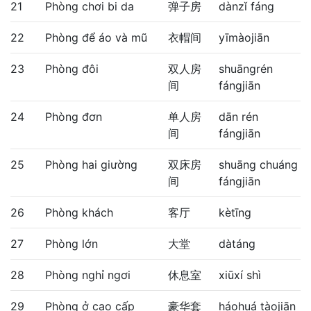
21
Phòng chơi bi da
弹子房
dànzǐ fáng
22
Phòng để áo và mũ
衣帽间
yīmàojiān
23
Phòng đôi
双人房
shuāngrén
间
fángjiān
24
Phòng đơn
单人房
dān rén
间
fángjiān
25
Phòng hai giường
双床房
shuāng chuáng
间
fángjiān
26
Phòng khách
客厅
kètīng
27
Phòng lớn
大堂
dàtáng
28
Phòng nghỉ ngơi
休息室
xiūxí shì
29
Phòng ở cao cấp
豪华套
háohuá tàojiān