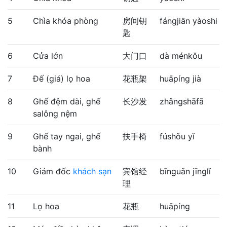
5
Chìa khóa phòng
房间钥
fángjiān yàoshi
匙
6
Cửa lớn
大门口
dà ménkǒu
7
Đế (giá) lọ hoa
花瓶架
huāpíng jià
8
Ghế đệm dài, ghế
长沙发
zhǎngshāfā
salông nệm
9
Ghế tay ngai, ghế
扶手椅
fúshǒu yǐ
bành
10
Giám đốc
khách sạn
宾馆经
bīnguǎn jīnglǐ
理
11
Lọ hoa
花瓶
huāpíng