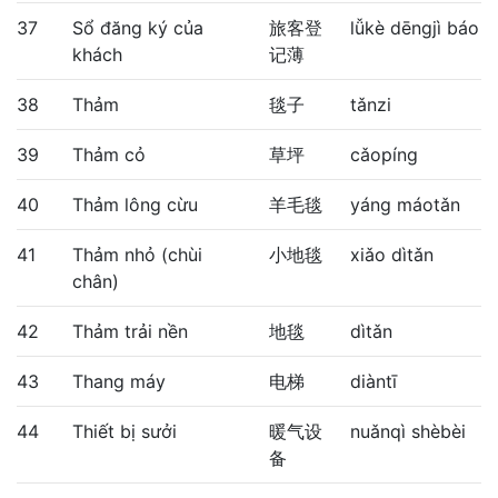
37
Sổ đăng ký của
旅客登
lǚkè dēngjì báo
khách
记薄
38
Thảm
毯子
tǎnzi
39
Thảm cỏ
草坪
cǎopíng
40
Thảm lông cừu
羊毛毯
yáng máotǎn
41
Thảm nhỏ (chùi
小地毯
xiǎo dìtǎn
chân)
42
Thảm trải nền
地毯
dìtǎn
43
Thang máy
电梯
diàntī
44
Thiết bị sưởi
暖气设
nuǎnqì shèbèi
备