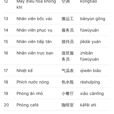
12
Máy điều hòa không
空调
kòngtiáo
khí
13
Nhân viên bốc vác
搬运工
bānyùn gōng
14
Nhân viên phục vụ
服务员
fúwùyuán
15
Nhân viên tiếp tân
接待员
jiēdài yuán
16
Nhân viên trực ban
值班服
zhíbān
务员
fúwùyuán
17
Nhiệt kế
气温表
qìwēn biǎo
18
Phích nước nóng
热水瓶
rèshuǐpíng
19
Phòng ăn nhỏ
小餐厅
xiǎo cāntīng
20
Phòng café
咖啡室
kāfēi shì