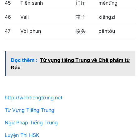
45
Tiền sảnh
门厅
méntīng
46
Vali
箱子
xiāngzi
47
Vòi phun
喷头
pēntóu
Đọc thêm :
Từ vựng tiếng Trung về Chế phẩm từ
Đậu
http://webtiengtrung.net
Từ Vựng Tiếng Trung
Ngữ Pháp Tiếng Trung
Luyện Thi HSK