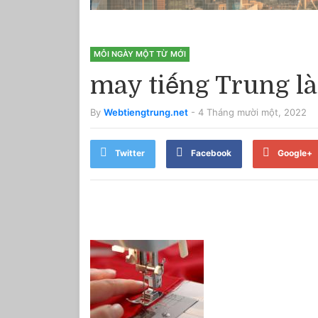
MỖI NGÀY MỘT TỪ MỚI
may tiếng Trung là
By
Webtiengtrung.net
- 4 Tháng mười một, 2022
Twitter
Facebook
Google+