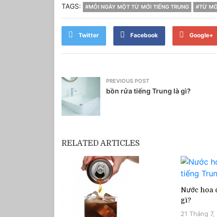
TAGS:
#MỖI NGÀY MỘT TỪ MỚI TIẾNG TRUNG
#TỪ MỚ
Twitter
Facebook
Google+
PREVIOUS POST
bồn rửa tiếng Trung là gì?
RELATED ARTICLES
Nước hoa q
gì?
21 Tháng 7,