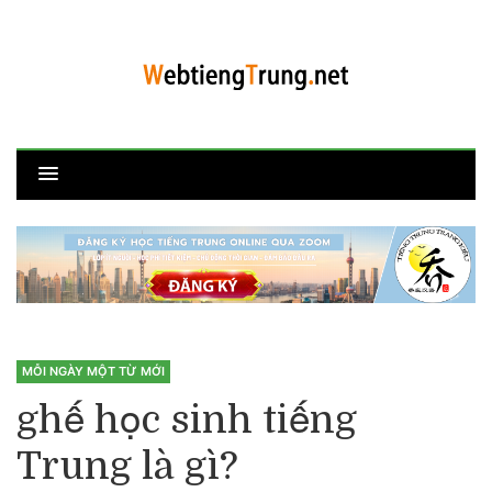
MỖI NGÀY MỘT TỪ MỚI
ghế học sinh tiếng
Trung là gì?