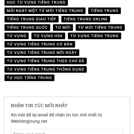
HỌC TỪ VỰNG TIẾNG TRUNG
MỖI NGÀY MỘT TỪ MỚI TIẾNG TRUNG
TIẾNG TRUNG
TIẾNG TRUNG GIAO TIẾP
TIẾNG TRUNG ONLINE
TIẾNG TRUNG QUỐC
TỪ MỚI
TỪ MỚI TIẾNG TRUNG
TỪ VỰNG
TỪ VỰNG HSK
TỪ VỰNG TIẾNG TRUNG
TỪ VỰNG TIẾNG TRUNG CƠ BẢN
TỪ VỰNG TIẾNG TRUNG MỖI NGÀY
TỪ VỰNG TIẾNG TRUNG THEO CHỦ ĐỀ
TỪ VỰNG TIẾNG TRUNG THÔNG DỤNG
TỰ HỌC TIẾNG TRUNG
NHẬN TIN TỨC MỚI NHẤT
Xin mời để lại email để nhận tin tức mới nhất từ
Webtiengtrung.net