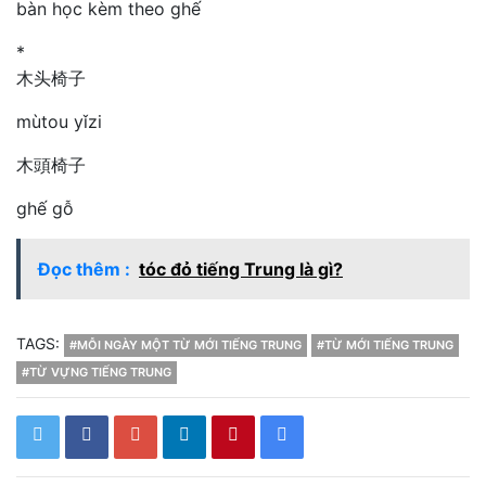
bàn học kèm theo ghế
*
木头椅子
mùtou yǐzi
木頭椅子
ghế gỗ
Đọc thêm :
tóc đỏ tiếng Trung là gì?
TAGS:
#MỖI NGÀY MỘT TỪ MỚI TIẾNG TRUNG
#TỪ MỚI TIẾNG TRUNG
#TỪ VỰNG TIẾNG TRUNG