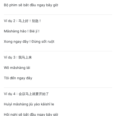
Bộ phim sẽ bắt đầu ngay bây giờ
Ví dụ 2 : 马上好！别急 !
Mǎshàng hǎo ! Bié jí !
Xong ngay đây ! Đừng sốt ruột
Ví dụ 3 : 我马上来
Wǒ mǎshàng lái
Tôi đến ngay đây
Ví dụ 4 : 会议马上就要开始了
Huìyì mǎshàng jiù yào kāishǐ le
Hội nghị sẽ bắt đầu ngay bây giờ