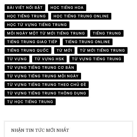
BÀI VIẾT NỔI BẬT
HỌC TIẾNG HOA
HỌC TIẾNG TRUNG
HỌC TIẾNG TRUNG ONLINE
HỌC TỪ VỰNG TIẾNG TRUNG
MỖI NGÀY MỘT TỪ MỚI TIẾNG TRUNG
TIẾNG TRUNG
TIẾNG TRUNG GIAO TIẾP
TIẾNG TRUNG ONLINE
TIẾNG TRUNG QUỐC
TỪ MỚI
TỪ MỚI TIẾNG TRUNG
TỪ VỰNG
TỪ VỰNG HSK
TỪ VỰNG TIẾNG TRUNG
TỪ VỰNG TIẾNG TRUNG CƠ BẢN
TỪ VỰNG TIẾNG TRUNG MỖI NGÀY
TỪ VỰNG TIẾNG TRUNG THEO CHỦ ĐỀ
TỪ VỰNG TIẾNG TRUNG THÔNG DỤNG
TỰ HỌC TIẾNG TRUNG
NHẬN TIN TỨC MỚI NHẤT