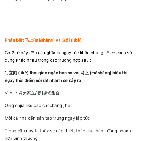
Phân biệt 马上(mǎshàng) và 立刻 (lìkè)
Cả 2 từ này đều có nghĩa là ngay tức khắc nhưng sẽ có cách sử
dụng khác nhau trong các trường hợp sau :
1, 立刻 (lìkè) thời gian ngắn hơn so với 马上 (mǎshàng) biểu thị
ngay thời điểm nói rất nhanh sẽ xảy ra
Ví dụ : 请大家立刻到操场集合
Qǐng dàjiā lìkè dào cāochǎng jíhé
Mời cả nhà đến sân tập trung ngay lập tức
Trong câu này ta thấy sự cấp thiết, thúc giục hành động nhanh
hơn bình thường