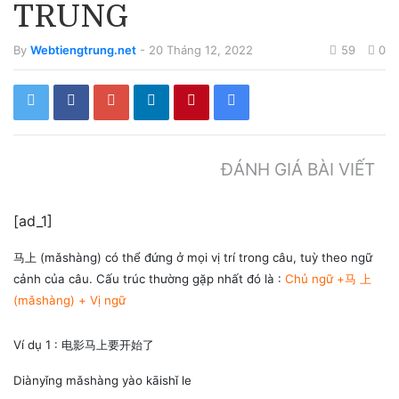
TRUNG
By
Webtiengtrung.net
- 20 Tháng 12, 2022
59
0
ĐÁNH GIÁ BÀI VIẾT
[ad_1]
马上 (mǎshàng) có thể đứng ở mọi vị trí trong câu, tuỳ theo ngữ
cảnh của câu. Cấu trúc thường gặp nhất đó là :
Chủ ngữ +马 上
(mǎshàng) + Vị ngữ
Ví dụ 1 : 电影马上要开始了
Diànyǐng mǎshàng yào kāishǐ le