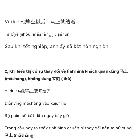
Ví dụ : 他毕业以后，马上就结婚
Tā bìyè yǐhòu, mǎshàng jiù jiéhūn
Sau khi tốt nghiệp, anh ấy sẽ kết hôn nghiền
2, Khi biểu thị có sự thay đổi về tình hình khách quan dùng 马上
(mǎshàng), không dùng 立刻 (lìkè)
Ví dụ : 电影马上要开始了
Diànyǐng mǎshàng yào kāishǐ le
Bộ phim sẽ bắt đầu ngay bây giờ
Trong câu này ta thấy tình hình chuẩn bị thay đổi nên ta sử dụng
马上 (mǎshàng)