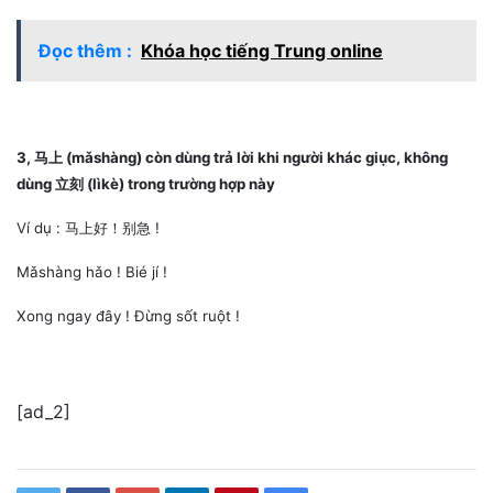
Đọc thêm :
Khóa học tiếng Trung online
3, 马上 (mǎshàng) còn dùng trả lời khi người khác giục, không
dùng 立刻 (lìkè) trong trường hợp này
Ví dụ : 马上好！别急 !
Mǎshàng hǎo ! Bié jí !
Xong ngay đây ! Đừng sốt ruột !
[ad_2]