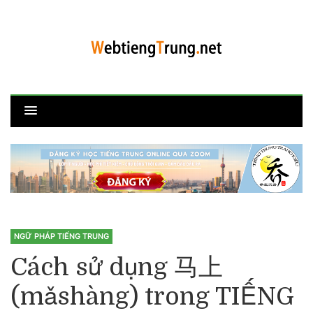
NGỮ PHÁP TIẾNG TRUNG
Cách sử dụng 马上
(mǎshàng) trong TIẾNG