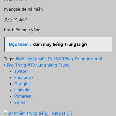
huángsè de hǎimián
黃色 的 海綿
bọt biển màu vàng
Đọc thêm :
đám mây tiếng Trung là gì?
Tags:
#Mỗi Ngày Một Từ Mới Tiếng Trung
#từ mới
tiếng Trung
#Từ vựng tiếng Trung
Twitter
Facebook
Google+
Linkedin
Pinterest
Email