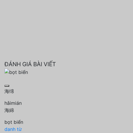
ĐÁNH GIÁ BÀI VIẾT
海绵
hǎimián
海綿
bọt biển
danh từ