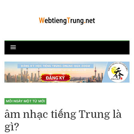
MỖI NGÀY MỘT TỪ MỚI
âm nhạc tiếng Trung là
gì?