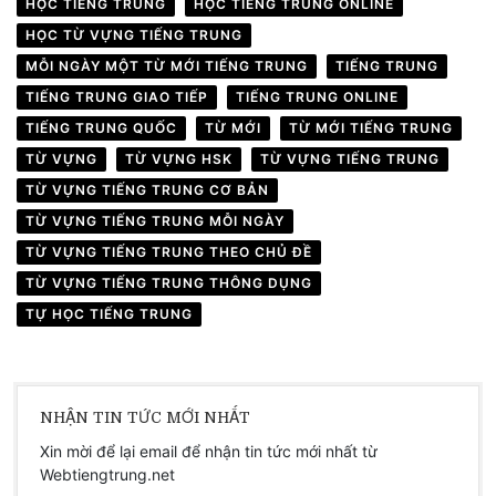
HỌC TIẾNG TRUNG
HỌC TIẾNG TRUNG ONLINE
HỌC TỪ VỰNG TIẾNG TRUNG
MỖI NGÀY MỘT TỪ MỚI TIẾNG TRUNG
TIẾNG TRUNG
TIẾNG TRUNG GIAO TIẾP
TIẾNG TRUNG ONLINE
TIẾNG TRUNG QUỐC
TỪ MỚI
TỪ MỚI TIẾNG TRUNG
TỪ VỰNG
TỪ VỰNG HSK
TỪ VỰNG TIẾNG TRUNG
TỪ VỰNG TIẾNG TRUNG CƠ BẢN
TỪ VỰNG TIẾNG TRUNG MỖI NGÀY
TỪ VỰNG TIẾNG TRUNG THEO CHỦ ĐỀ
TỪ VỰNG TIẾNG TRUNG THÔNG DỤNG
TỰ HỌC TIẾNG TRUNG
NHẬN TIN TỨC MỚI NHẤT
Xin mời để lại email để nhận tin tức mới nhất từ
Webtiengtrung.net