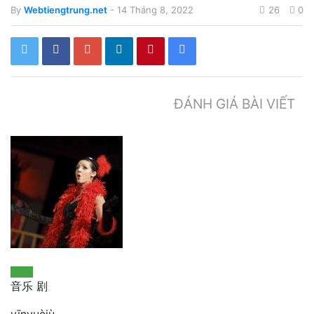
By
Webtiengtrung.net
- 14 Tháng 8, 2022
26
0
ĐÁNH GIÁ BÀI VIẾT
音乐 剧
yīnyuèjù