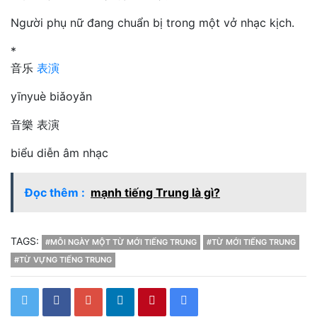
Người phụ nữ đang chuẩn bị trong một vở nhạc kịch.
*
音乐
表演
yīnyuè biǎoyǎn
音樂 表演
biểu diễn âm nhạc
Đọc thêm :
mạnh tiếng Trung là gì?
TAGS:
#MỖI NGÀY MỘT TỪ MỚI TIẾNG TRUNG
#TỪ MỚI TIẾNG TRUNG
#TỪ VỰNG TIẾNG TRUNG