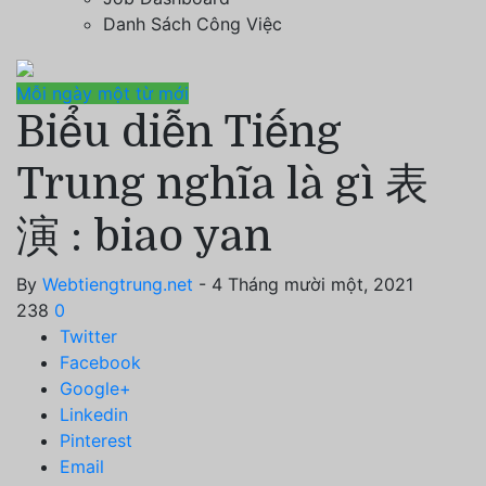
Danh Sách Công Việc
Mỗi ngày một từ mới
Biểu diễn Tiếng
Trung nghĩa là gì 表
演 : biao yan
By
Webtiengtrung.net
- 4 Tháng mười một, 2021
238
0
Twitter
Facebook
Google+
Linkedin
Pinterest
Email