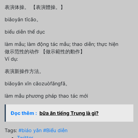
表演体操。 【表演體操。】
biǎoyǎn tǐcāo。
biểu diễn thể dục
làm mẫu; làm động tác mẫu; thao diễn; thực hiện
做示范性的动作 【做示範性的動作】
Ví dụ:
表演新操作方法。
biǎoyǎn xīn cāozuòfāngfǎ。
làm mẫu phương pháp thao tác mới
Đọc thêm :
bữa ăn tiếng Trung là gì?
Tags:
#biáo yǎn
#Biểu diễn
Twitter