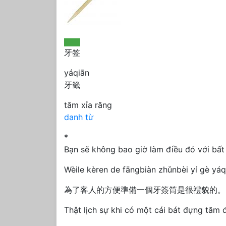
牙签
yáqiān
牙籤
tăm xỉa răng
danh từ
*
Bạn sẽ không bao giờ làm điều đó với bất 
Wèile kèren de fāngbiàn zhǔnbèi yí gè yáq
為了客人的方便準備一個牙簽筒是很禮貌的。
Thật lịch sự khi có một cái bát đựng tăm 