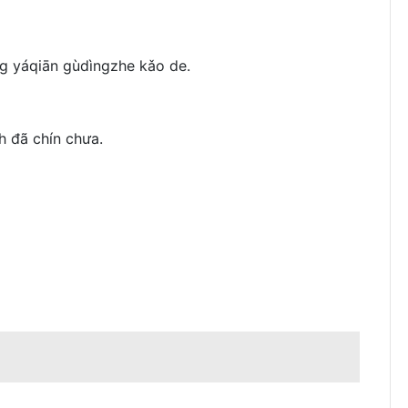
ng yáqiān gùdìngzhe kǎo de.
h đã chín chưa.