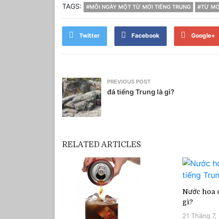
TAGS:
#MỖI NGÀY MỘT TỪ MỚI TIẾNG TRUNG
#TỪ MỚ
Twitter
Facebook
Google+
PREVIOUS POST
đá tiếng Trung là gì?
RELATED ARTICLES
Nước hoa q
gì?
21 Tháng 7,