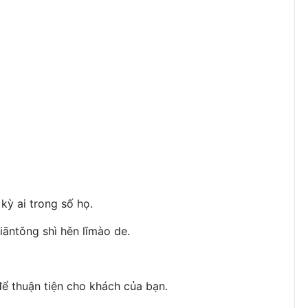
kỳ ai trong số họ.
iāntǒng shì hěn lǐmào de.
để thuận tiện cho khách của bạn.