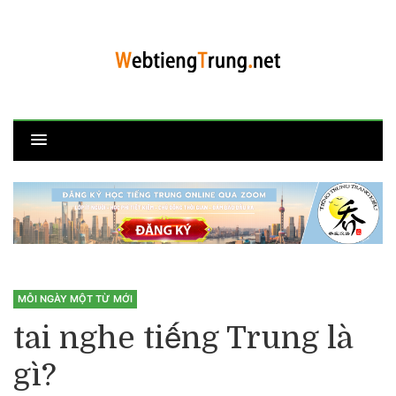
MỖI NGÀY MỘT TỪ MỚI
tai nghe tiếng Trung là
gì?