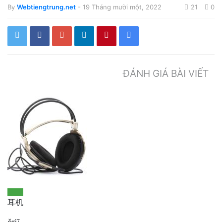
By
Webtiengtrung.net
- 19 Tháng mười một, 2022
21
0
ĐÁNH GIÁ BÀI VIẾT
耳机
ěrjī