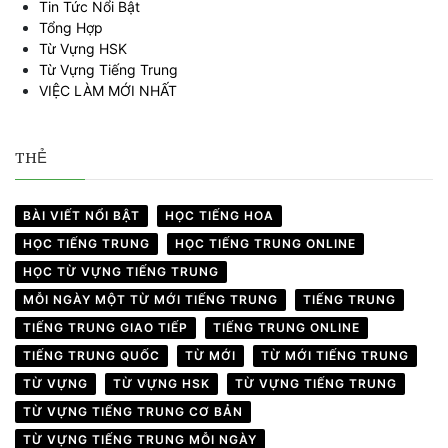
Tin Tức Nổi Bật
Tổng Hợp
Từ Vựng HSK
Từ Vựng Tiếng Trung
VIỆC LÀM MỚI NHẤT
THẺ
BÀI VIẾT NỔI BẬT
HỌC TIẾNG HOA
HỌC TIẾNG TRUNG
HỌC TIẾNG TRUNG ONLINE
HỌC TỪ VỰNG TIẾNG TRUNG
MỖI NGÀY MỘT TỪ MỚI TIẾNG TRUNG
TIẾNG TRUNG
TIẾNG TRUNG GIAO TIẾP
TIẾNG TRUNG ONLINE
TIẾNG TRUNG QUỐC
TỪ MỚI
TỪ MỚI TIẾNG TRUNG
TỪ VỰNG
TỪ VỰNG HSK
TỪ VỰNG TIẾNG TRUNG
TỪ VỰNG TIẾNG TRUNG CƠ BẢN
TỪ VỰNG TIẾNG TRUNG MỖI NGÀY