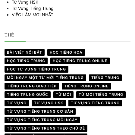
Từ Vựng HSK
Từ Vựng Tiếng Trung
VIỆC LÀM MỚI NHẤT
THẺ
BÀI VIẾT NỔI BẬT
HỌC TIẾNG HOA
HỌC TIẾNG TRUNG
HỌC TIẾNG TRUNG ONLINE
HỌC TỪ VỰNG TIẾNG TRUNG
MỖI NGÀY MỘT TỪ MỚI TIẾNG TRUNG
TIẾNG TRUNG
TIẾNG TRUNG GIAO TIẾP
TIẾNG TRUNG ONLINE
TIẾNG TRUNG QUỐC
TỪ MỚI
TỪ MỚI TIẾNG TRUNG
TỪ VỰNG
TỪ VỰNG HSK
TỪ VỰNG TIẾNG TRUNG
TỪ VỰNG TIẾNG TRUNG CƠ BẢN
TỪ VỰNG TIẾNG TRUNG MỖI NGÀY
TỪ VỰNG TIẾNG TRUNG THEO CHỦ ĐỀ