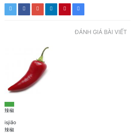
ĐÁNH GIÁ BÀI VIẾT
辣椒
isjiāo
辣椒