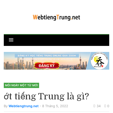
MỖI NGÀY MỘT TỪ MỚI
ớt tiếng Trung là gì?
By
Webtiengtrung.net
- 8 Tháng 5, 2022
34
0