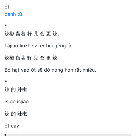
ớt
danh từ
*
辣椒 留着 籽 儿 会 更 辣。
Làjiāo liúzhe zǐ er huì gèng là.
辣椒 留著 籽 兒 會 更 辣。
Bỏ hạt vào ớt sẽ đỡ nóng hơn rất nhiều.
*
辣 的 辣椒
is de isjiāo
辣 的 辣椒
ớt cay