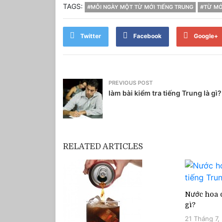
TAGS:
#MỖI NGÀY MỘT TỪ MỚI TIẾNG TRUNG
#TỪ MỚ
Twitter
Facebook
Google+
PREVIOUS POST
làm bài kiểm tra tiếng Trung là gì?
RELATED ARTICLES
Nước hoa q
gì?
21 Tháng 7,