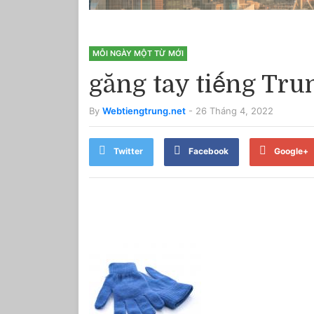
MỖI NGÀY MỘT TỪ MỚI
găng tay tiếng Trun
By
Webtiengtrung.net
- 26 Tháng 4, 2022
Twitter
Facebook
Google+