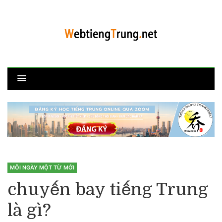
MỖI NGÀY MỘT TỪ MỚI
chuyến bay tiếng Trung
là gì?