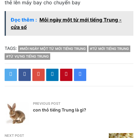
thẻ lên máy bay cho chuyến bay
Đọc thêm :
Mỗi ngày một từ mới tiếng Trung -
cửa sổ
TAGS:
#MỖI NGÀY MỘT TỪ MỚI TIẾNG TRUNG
#TỪ MỚI TIẾNG TRUNG
#TỪ VỰNG TIẾNG TRUNG
PREVIOUS POST
con thỏ tiếng Trung là gì?
NEXT POST