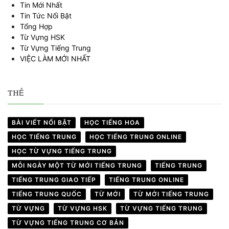
Tin Mới Nhất
Tin Tức Nổi Bật
Tổng Hợp
Từ Vựng HSK
Từ Vựng Tiếng Trung
VIỆC LÀM MỚI NHẤT
THẺ
BÀI VIẾT NỔI BẬT
HỌC TIẾNG HOA
HỌC TIẾNG TRUNG
HỌC TIẾNG TRUNG ONLINE
HỌC TỪ VỰNG TIẾNG TRUNG
MỖI NGÀY MỘT TỪ MỚI TIẾNG TRUNG
TIẾNG TRUNG
TIẾNG TRUNG GIAO TIẾP
TIẾNG TRUNG ONLINE
TIẾNG TRUNG QUỐC
TỪ MỚI
TỪ MỚI TIẾNG TRUNG
TỪ VỰNG
TỪ VỰNG HSK
TỪ VỰNG TIẾNG TRUNG
TỪ VỰNG TIẾNG TRUNG CƠ BẢN