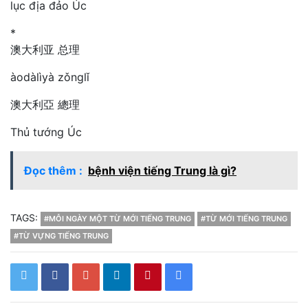
lục địa đảo Úc
*
澳大利亚 总理
àodàlìyà zǒnglǐ
澳大利亞 總理
Thủ tướng Úc
Đọc thêm :
bệnh viện tiếng Trung là gì?
TAGS:
#MỖI NGÀY MỘT TỪ MỚI TIẾNG TRUNG
#TỪ MỚI TIẾNG TRUNG
#TỪ VỰNG TIẾNG TRUNG