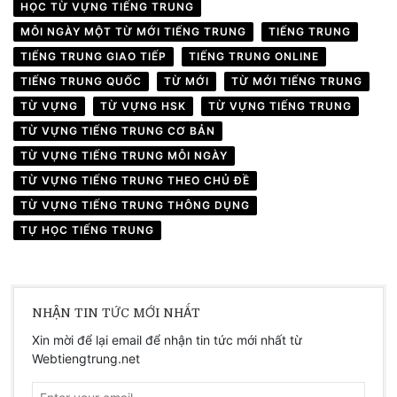
HỌC TỪ VỰNG TIẾNG TRUNG
MỖI NGÀY MỘT TỪ MỚI TIẾNG TRUNG
TIẾNG TRUNG
TIẾNG TRUNG GIAO TIẾP
TIẾNG TRUNG ONLINE
TIẾNG TRUNG QUỐC
TỪ MỚI
TỪ MỚI TIẾNG TRUNG
TỪ VỰNG
TỪ VỰNG HSK
TỪ VỰNG TIẾNG TRUNG
TỪ VỰNG TIẾNG TRUNG CƠ BẢN
TỪ VỰNG TIẾNG TRUNG MỖI NGÀY
TỪ VỰNG TIẾNG TRUNG THEO CHỦ ĐỀ
TỪ VỰNG TIẾNG TRUNG THÔNG DỤNG
TỰ HỌC TIẾNG TRUNG
NHẬN TIN TỨC MỚI NHẤT
Xin mời để lại email để nhận tin tức mới nhất từ
Webtiengtrung.net