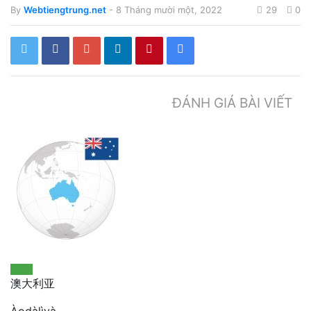
By
Webtiengtrung.net
- 8 Tháng mười một, 2022
29
0
ĐÁNH GIÁ BÀI VIẾT
澳大利亚
Àodàlìyà