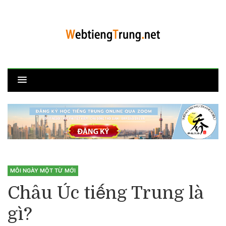
MỖI NGÀY MỘT TỪ MỚI
Châu Úc tiếng Trung là
gì?