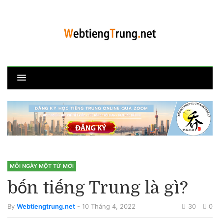
MỖI NGÀY MỘT TỪ MỚI
bốn tiếng Trung là gì?
By
Webtiengtrung.net
- 10 Tháng 4, 2022
30
0