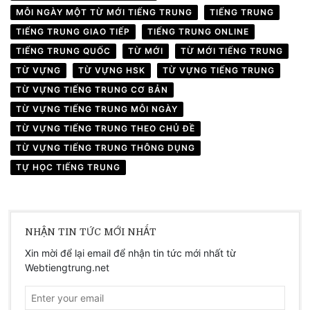
MỖI NGÀY MỘT TỪ MỚI TIẾNG TRUNG
TIẾNG TRUNG
TIẾNG TRUNG GIAO TIẾP
TIẾNG TRUNG ONLINE
TIẾNG TRUNG QUỐC
TỪ MỚI
TỪ MỚI TIẾNG TRUNG
TỪ VỰNG
TỪ VỰNG HSK
TỪ VỰNG TIẾNG TRUNG
TỪ VỰNG TIẾNG TRUNG CƠ BẢN
TỪ VỰNG TIẾNG TRUNG MỖI NGÀY
TỪ VỰNG TIẾNG TRUNG THEO CHỦ ĐỀ
TỪ VỰNG TIẾNG TRUNG THÔNG DỤNG
TỰ HỌC TIẾNG TRUNG
NHẬN TIN TỨC MỚI NHẤT
Xin mời để lại email để nhận tin tức mới nhất từ
Webtiengtrung.net