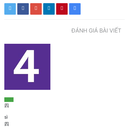
ĐÁNH GIÁ BÀI VIẾT
四
sì
四