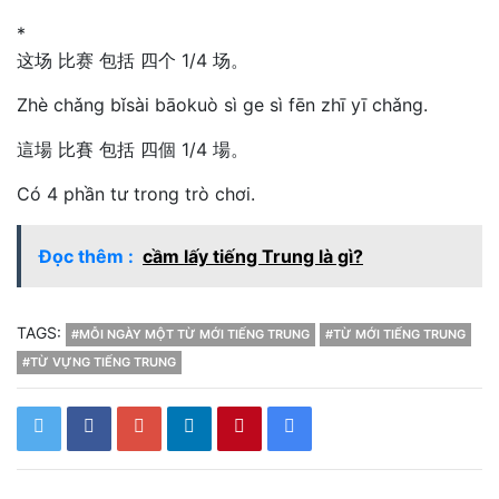
*
这场 比赛 包括 四个 1/4 场。
Zhè chǎng bǐsài bāokuò sì ge sì fēn zhī yī chǎng.
這場 比賽 包括 四個 1/4 場。
Có 4 phần tư trong trò chơi.
Đọc thêm :
cầm lấy tiếng Trung là gì?
TAGS:
#MỖI NGÀY MỘT TỪ MỚI TIẾNG TRUNG
#TỪ MỚI TIẾNG TRUNG
#TỪ VỰNG TIẾNG TRUNG