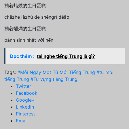
插着蜡烛的生日蛋糕
chāzhe làzhú de shēngrì dễāo
插著蠟燭的生日蛋糕
bánh sinh nhật với nến
Đọc thêm :
tai nghe tiếng Trung là gì?
Tags:
#Mỗi Ngày Một Từ Mới Tiếng Trung
#từ mới
tiếng Trung
#Từ vựng tiếng Trung
Twitter
Facebook
Google+
Linkedin
Pinterest
Email