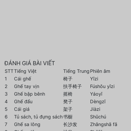
ĐÁNH GIÁ BÀI VIẾT
STT
Tiếng Việt
Tiếng Trung
Phiên âm
1
Cái ghế
椅子
Yǐzi
2
Ghế tay vịn
扶手椅子
Fúshǒu yǐzi
3
Ghế bập bênh
摇椅
Yáoyǐ
4
Ghế đẩu
凳子
Dèngzǐ
5
Cái giá
架子
Jiàzi
6
Tủ sách, tủ đựng sách
书橱
Shūchú
7
Ghế sa lông
长沙发
Zhǎngshā fā