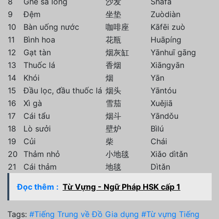
8
Ghế sa lông
沙发
Shāfā
9
Đệm
坐垫
Zuòdiàn
10
Bàn uống nước
咖啡座
Kāfēi zuò
11
Bình hoa
花瓶
Huāpíng
12
Gạt tàn
烟灰缸
Yānhuī gāng
13
Thuốc lá
香烟
Xiāngyān
14
Khói
烟
Yān
15
Đầu lọc, đầu thuốc lá
烟头
Yāntóu
16
Xì gà
雪茄
Xuějiā
17
Cái tẩu
烟斗
Yāndǒu
18
Lò sưởi
壁炉
Bìlú
19
Củi
柴
Chái
20
Thảm nhỏ
小地毯
Xiǎo dìtǎn
21
Cái thảm
地毯
Dìtǎn
Đọc thêm :
Từ Vựng - Ngữ Pháp HSK cấp 1
Tags:
#Tiếng Trung về Đồ Gia dụng
#Từ vựng Tiếng