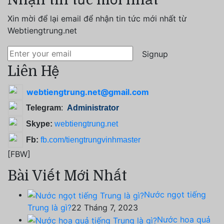
Nhận tin tức mới nhất
Xin mời để lại email để nhận tin tức mới nhất từ
Webtiengtrung.net
Signup
Liên Hệ
webtiengtrung.net@gmail.com
Telegram
:
Administrator
Skype:
webtiengtrung.net
Fb:
fb.com/tiengtrungvinhmaster
[FBW]
Bài Viết Mới Nhất
Nước ngọt tiếng
Trung là gì?
22 Tháng 7, 2023
Nước hoa quả