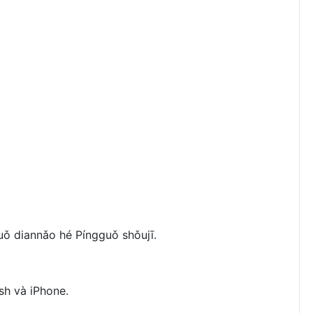
ǒ diannǎo hé Píngguǒ shǒujī.
sh và iPhone.