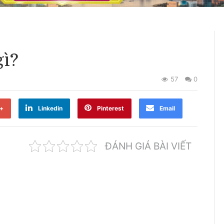
gì?
57
0
+
Linkedin
Pinterest
Email
ĐÁNH GIÁ BÀI VIẾT