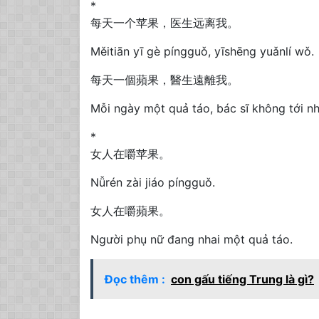
*
每天一个苹果，医生远离我。
Měitiān yī gè píngguǒ, yīshēng yuǎnlí wǒ.
每天一個蘋果，醫生遠離我。
Mỗi ngày một quả táo, bác sĩ không tới nh
*
女人在嚼苹果。
Nǚrén zài jiáo píngguǒ.
女人在嚼蘋果。
Người phụ nữ đang nhai một quả táo.
Đọc thêm :
con gấu tiếng Trung là gì?