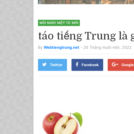
MỖI NGÀY MỘT TỪ MỚI
táo tiếng Trung là 
By
Webtiengtrung.net
- 26 Tháng mười một, 2022
Twitter
Facebook
Google