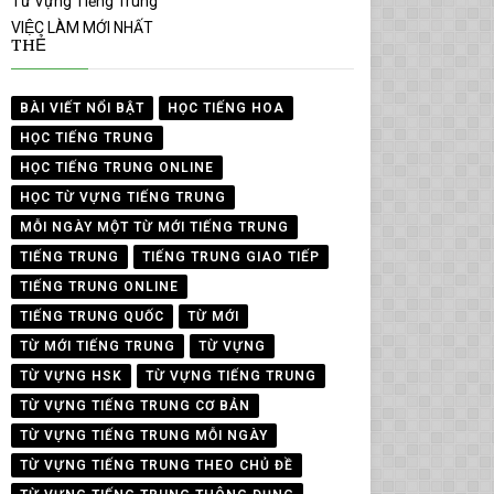
Từ Vựng Tiếng Trung
VIỆC LÀM MỚI NHẤT
THẺ
BÀI VIẾT NỔI BẬT
HỌC TIẾNG HOA
HỌC TIẾNG TRUNG
HỌC TIẾNG TRUNG ONLINE
HỌC TỪ VỰNG TIẾNG TRUNG
MỖI NGÀY MỘT TỪ MỚI TIẾNG TRUNG
TIẾNG TRUNG
TIẾNG TRUNG GIAO TIẾP
TIẾNG TRUNG ONLINE
TIẾNG TRUNG QUỐC
TỪ MỚI
TỪ MỚI TIẾNG TRUNG
TỪ VỰNG
TỪ VỰNG HSK
TỪ VỰNG TIẾNG TRUNG
TỪ VỰNG TIẾNG TRUNG CƠ BẢN
TỪ VỰNG TIẾNG TRUNG MỖI NGÀY
TỪ VỰNG TIẾNG TRUNG THEO CHỦ ĐỀ