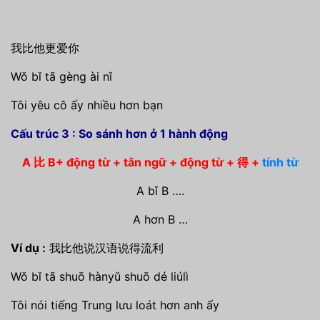
我比他更爱你
Wǒ bǐ tā gèng ài nǐ
Tôi yêu cô ấy nhiều hơn bạn
Cấu trúc 3 : So sánh hơn ở 1 hành động
A 比 B+ động từ + tân ngữ + động từ + 得 +
tính từ
A bǐ B ….
A hơn B …
Ví dụ :
我比他说汉语说得流利
Wǒ bǐ tā shuō hànyǔ shuō dé liúlì
Tôi nói tiếng Trung lưu loát hơn anh ấy