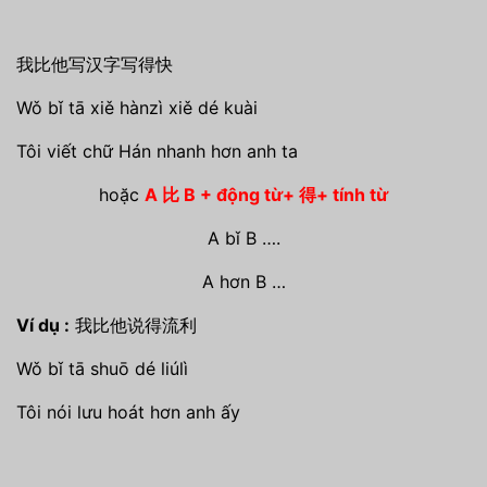
我比他写汉字写得快
Wǒ bǐ tā xiě hànzì xiě dé kuài
Tôi viết chữ Hán nhanh hơn anh ta
hoặc
A 比 B + động từ+ 得+ tính từ
A bǐ B ….
A hơn B …
Ví dụ :
我比他说得流利
Wǒ bǐ tā shuō dé liúlì
Tôi nói lưu hoát hơn anh ấy