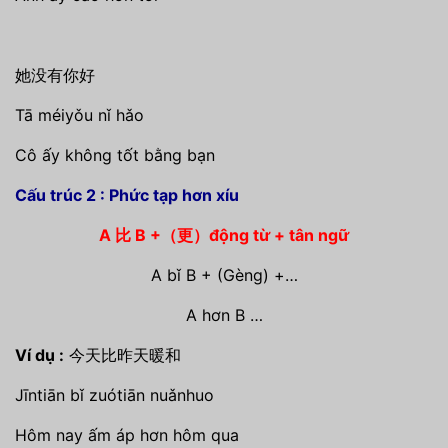
她没有你好
Tā méiyǒu nǐ hǎo
Cô ấy không tốt bằng bạn
Cấu trúc 2 : Phức tạp hơn xíu
A 比 B +（更）động từ + tân ngữ
A bǐ B + (Gèng) +…
A hơn B …
Ví dụ :
今天比昨天暖和
Jīntiān bǐ zuótiān nuǎnhuo
Hôm nay ấm áp hơn hôm qua