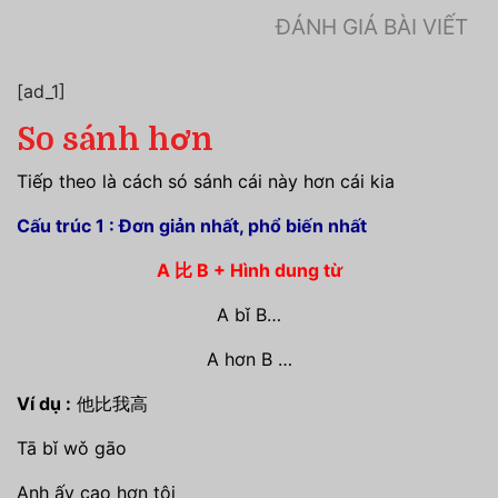
ĐÁNH GIÁ BÀI VIẾT
[ad_1]
So sánh hơn
Tiếp theo là cách só sánh cái này hơn cái kia
Cấu trúc 1 : Đơn giản nhất, phổ biến nhất
A 比 B + Hình dung từ
A bǐ B…
A hơn B …
Ví dụ :
他比我高
Tā bǐ wǒ gāo
Anh ấy cao hơn tôi