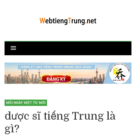
MỖI NGÀY MỘT TỪ MỚI
dược sĩ tiếng Trung là
gì?