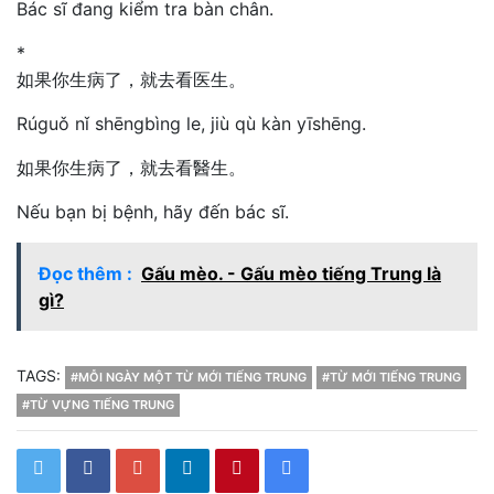
Bác sĩ đang kiểm tra bàn chân.
*
如果你生病了，就去看医生。
Rúguǒ nǐ shēngbìng le, jiù qù kàn yīshēng.
如果你生病了，就去看醫生。
Nếu bạn bị bệnh, hãy đến bác sĩ.
Đọc thêm :
Gấu mèo. - Gấu mèo tiếng Trung là
gì?
TAGS:
#MỖI NGÀY MỘT TỪ MỚI TIẾNG TRUNG
#TỪ MỚI TIẾNG TRUNG
#TỪ VỰNG TIẾNG TRUNG