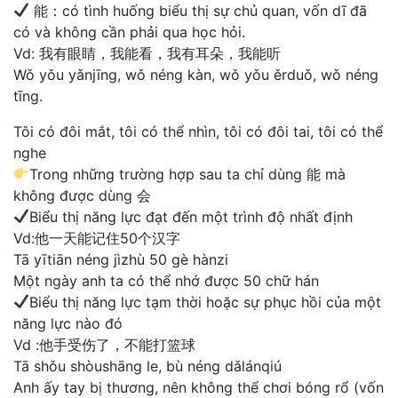
能：có tình huống biểu thị sự chủ quan, vốn dĩ đã
có và không cần phải qua học hỏi.
Vd: 我有眼睛，我能看，我有耳朵，我能听
Wǒ yǒu yǎnjīng, wǒ néng kàn, wǒ yǒu ěrduǒ, wǒ néng
tīng.
Tôi có đôi mắt, tôi có thể nhìn, tôi có đôi tai, tôi có thể
nghe
Trong những trường hợp sau ta chỉ dùng 能 mà
không được dùng 会
Biểu thị năng lực đạt đến một trình độ nhất định
Vd:他一天能记住50个汉字
Tā yītiān néng jìzhù 50 gè hànzi
Một ngày anh ta có thể nhớ được 50 chữ hán
Biểu thị năng lực tạm thời hoặc sự phục hồi của một
năng lực nào đó
Vd :他手受伤了，不能打篮球
Tā shǒu shòushāng le, bù néng dǎlánqiú
Anh ấy tay bị thương, nên không thể chơi bóng rổ (vốn