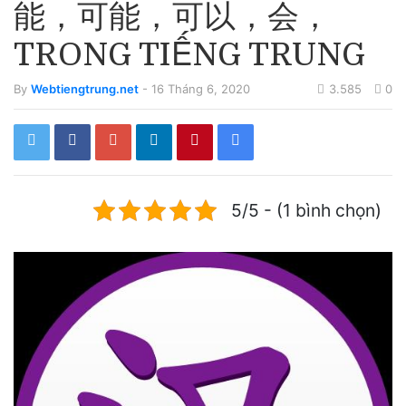
能，可能，可以，会，
TRONG TIẾNG TRUNG
By
Webtiengtrung.net
- 16 Tháng 6, 2020
3.585
0
5/5 - (1 bình chọn)