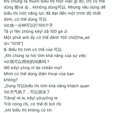
Khi chúng ta muốn biểu thị một việc gì đó, chỉ có thể
dùng 能và 会，kkhông dùng可以. Nhưng nếu dùng để
biểu thị một năng lực đã đạt đến một trình độ nhất
định, có thể dùng 可以
Vd:他一分钟可以打100个字
Tā yī fēn zhōng kěyǐ dǎ 100 gè zì
Một phút anh ấy có thể đánh 100 chữ[the_ad
id=”1019″]
B. Biểu thị tính có thể của 可以
_Khi chúng ta hỏi tính khả năng của sự việc
Vd:我可以用你的词典吗？
Wǒ kěyǐ yòng nǐ de cídiǎn ma?
Mình có thể dùng điện thoại của bạn
không?
_Dùng 可以biểu thị tính khả năng khách quan
Vd:天气热了，可以游泳了
Tiānqī rè le, kěyǐ yóuyǒng le
Trời nóng rồi, có thể đi bơi rồi
_khi biểu thị không có tín