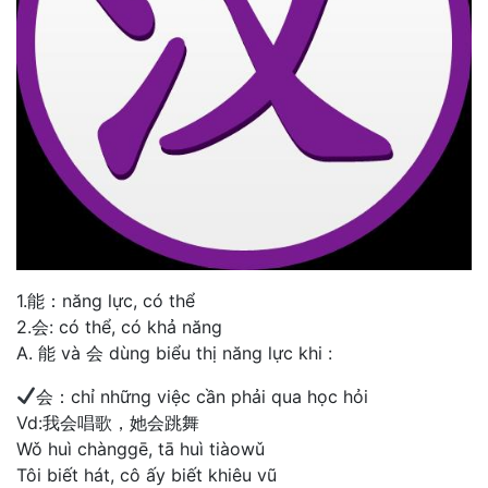
1.能：năng lực, có thể
2.会: có thể, có khả năng
A. 能 và 会 dùng biểu thị năng lực khi :
会：chỉ những việc cần phải qua học hỏi
Vd:我会唱歌，她会跳舞
Wǒ huì chànggē, tā huì tiàowǔ
Tôi biết hát, cô ấy biết khiêu vũ