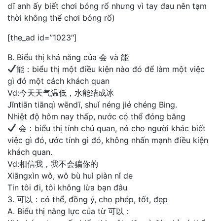
dĩ anh ấy biết chơi bóng rổ nhưng vì tay đau nên tạm
thời không thể chơi bóng rổ)
[the_ad id=”1023″]
B. Biểu thị khả năng của 会 và 能
能：biểu thị một điều kiện nào đó để làm một việc
gì đó một cách khách quan
Vd:今天天气温低，水能结成冰
Jīntiān tiānqì wēndī, shuǐ néng jié chéng Bing.
Nhiệt độ hôm nay thấp, nước có thể đóng băng
会：biểu thị tính chủ quan, nó cho người khác biết
việc gì đó, ước tính gì đó, không nhấn mạnh điều kiện
khách quan.
Vd:相信我，我不会骗你的
Xiāngxìn wǒ, wǒ bù huì piàn nǐ de
Tin tôi đi, tôi không lừa bạn đâu
3. 可以：có thể, đồng ý, cho phép, tốt, đẹp
A. Biểu thị năng lực của từ 可以：