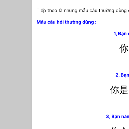
Tiếp theo là những mẫu câu thường dùng để
Mẫu câu hỏi thường dùng :
1, Bạn 
你
2, Bạ
你是
3, Bạn nă