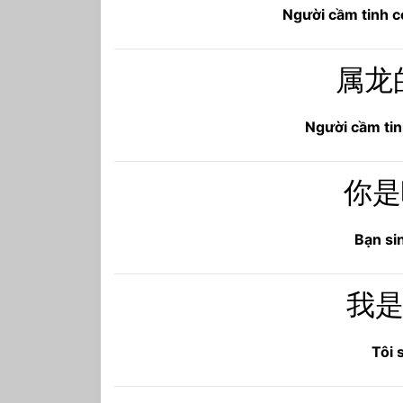
Người cầm tinh c
属龙
Người cầm tin
你是
Bạn si
我是
Tôi 