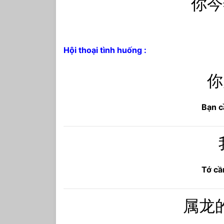
你今
Hội thoại tình huống :
你
Bạn c
Tớ cầ
属龙