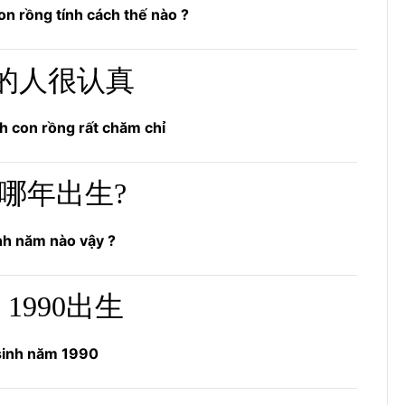
on rồng tính cách thế nào ?
的人很认真
h con rồng rất chăm chỉ
哪年出生?
nh năm nào vậy ?
 1990出生
sinh năm 1990