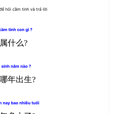
 hỏi cầm tinh và trả lời
cầm tinh con gì ?
属什么?
n sinh năm nào ?
哪年出生?
m nay bao nhiêu tuổi