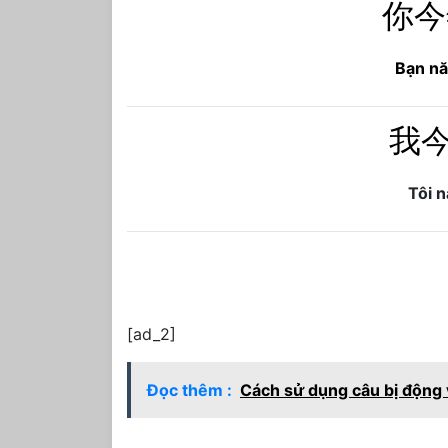
你今
Bạn nă
我
Tôi 
[ad_2]
Đọc thêm :
Cách sử dụng câu bị động 