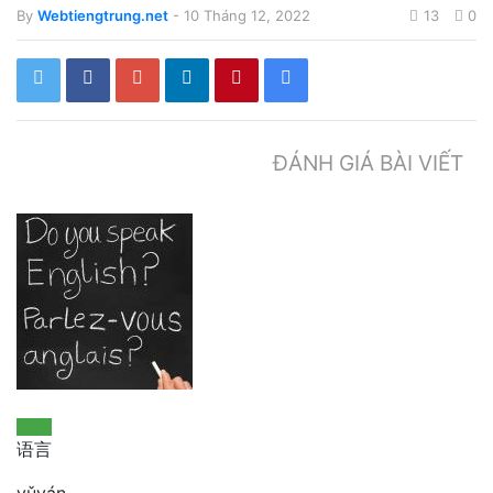
By
Webtiengtrung.net
- 10 Tháng 12, 2022
13
0
ĐÁNH GIÁ BÀI VIẾT
语言
yǔyán