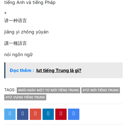
tiếng Anh và tiếng Pháp
*
讲一种语言
jiǎng yì zhǒng yǔyán
講一種語言
nói ngôn ngữ
Đọc thêm :
lụt tiếng Trung là gì?
TAGS:
#MỖI NGÀY MỘT TỪ MỚI TIẾNG TRUNG
#TỪ MỚI TIẾNG TRUNG
#TỪ VỰNG TIẾNG TRUNG