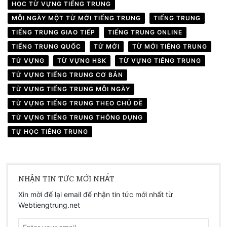
HỌC TỪ VỰNG TIẾNG TRUNG
MỖI NGÀY MỘT TỪ MỚI TIẾNG TRUNG
TIẾNG TRUNG
TIẾNG TRUNG GIAO TIẾP
TIẾNG TRUNG ONLINE
TIẾNG TRUNG QUỐC
TỪ MỚI
TỪ MỚI TIẾNG TRUNG
TỪ VỰNG
TỪ VỰNG HSK
TỪ VỰNG TIẾNG TRUNG
TỪ VỰNG TIẾNG TRUNG CƠ BẢN
TỪ VỰNG TIẾNG TRUNG MỖI NGÀY
TỪ VỰNG TIẾNG TRUNG THEO CHỦ ĐỀ
TỪ VỰNG TIẾNG TRUNG THÔNG DỤNG
TỰ HỌC TIẾNG TRUNG
NHẬN TIN TỨC MỚI NHẤT
Xin mời để lại email để nhận tin tức mới nhất từ
Webtiengtrung.net