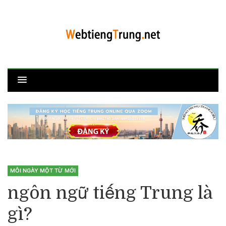
MỖI NGÀY MỘT TỪ MỚI
ngôn ngữ tiếng Trung là
gì?