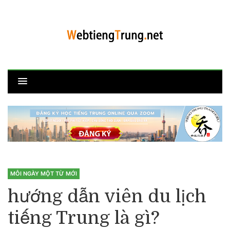
MỖI NGÀY MỘT TỪ MỚI
hướng dẫn viên du lịch
tiếng Trung là gì?