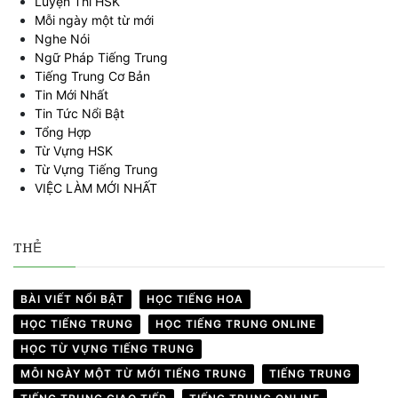
Luyện Thi HSK
Mỗi ngày một từ mới
Nghe Nói
Ngữ Pháp Tiếng Trung
Tiếng Trung Cơ Bản
Tin Mới Nhất
Tin Tức Nổi Bật
Tổng Hợp
Từ Vựng HSK
Từ Vựng Tiếng Trung
VIỆC LÀM MỚI NHẤT
THẺ
BÀI VIẾT NỔI BẬT
HỌC TIẾNG HOA
HỌC TIẾNG TRUNG
HỌC TIẾNG TRUNG ONLINE
HỌC TỪ VỰNG TIẾNG TRUNG
MỖI NGÀY MỘT TỪ MỚI TIẾNG TRUNG
TIẾNG TRUNG