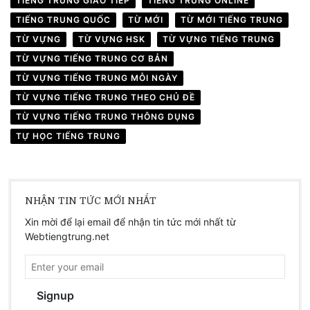
TIẾNG TRUNG GIAO TIẾP
TIẾNG TRUNG ONLINE
TIẾNG TRUNG QUỐC
TỪ MỚI
TỪ MỚI TIẾNG TRUNG
TỪ VỰNG
TỪ VỰNG HSK
TỪ VỰNG TIẾNG TRUNG
TỪ VỰNG TIẾNG TRUNG CƠ BẢN
TỪ VỰNG TIẾNG TRUNG MỖI NGÀY
TỪ VỰNG TIẾNG TRUNG THEO CHỦ ĐỀ
TỪ VỰNG TIẾNG TRUNG THÔNG DỤNG
TỰ HỌC TIẾNG TRUNG
NHẬN TIN TỨC MỚI NHẤT
Xin mời để lại email để nhận tin tức mới nhất từ
Webtiengtrung.net
Signup