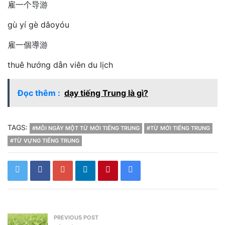
雇一个导游
gù yí gè dǎoyóu
雇一個導游
thuê hướng dẫn viên du lịch
Đọc thêm :
dạy tiếng Trung là gì?
TAGS:
#MỖI NGÀY MỘT TỪ MỚI TIẾNG TRUNG
#TỪ MỚI TIẾNG TRUNG
#TỪ VỰNG TIẾNG TRUNG
PREVIOUS POST