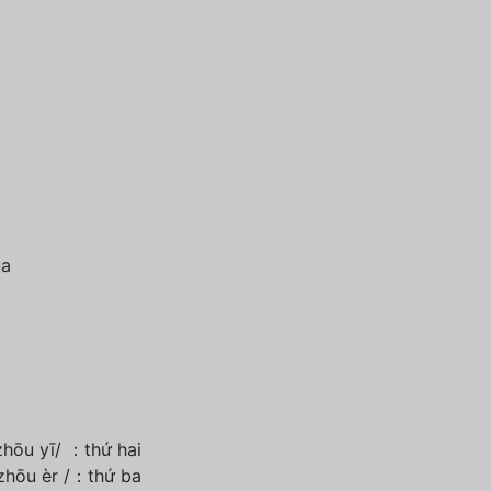
ua
hōu yī/ ：thứ hai
zhōu èr /：thứ ba