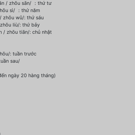
n / zhōu sān/ ：thứ tư
zhōu sì/ ：thứ năm
 zhōu wǔ/: thứ sáu
zhōu liù/: thứ bảy
/ zhōu tiān/: chủ nhật
ōu/: tuần trước
tuần sau/
 đến ngày 20 hàng tháng)
m