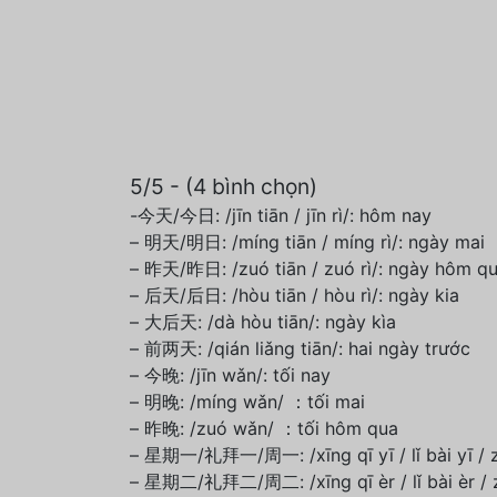
5/5 - (4 bình chọn)
-今天/今日: /jīn tiān / jīn rì/: hôm nay
– 明天/明日: /míng tiān / míng rì/: ngày mai
– 昨天/昨日: /zuó tiān / zuó rì/: ngày hôm q
– 后天/后日: /hòu tiān / hòu rì/: ngày kia
– 大后天: /dà hòu tiān/: ngày kìa
– 前两天: /qián liǎng tiān/: hai ngày trước
– 今晚: /jīn wǎn/: tối nay
– 明晚: /míng wǎn/ ：tối mai
– 昨晚: /zuó wǎn/ ：tối hôm qua
– 星期一/礼拜一/周一: /xīng qī yī / lǐ bài yī / z
– 星期二/礼拜二/周二: /xīng qī èr / lǐ bài èr / 