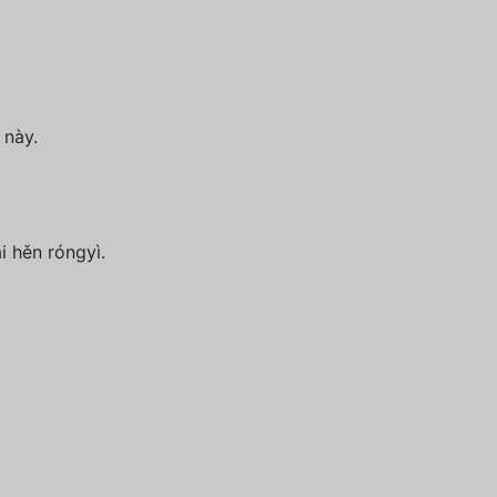
 này.
i hěn róngyì.