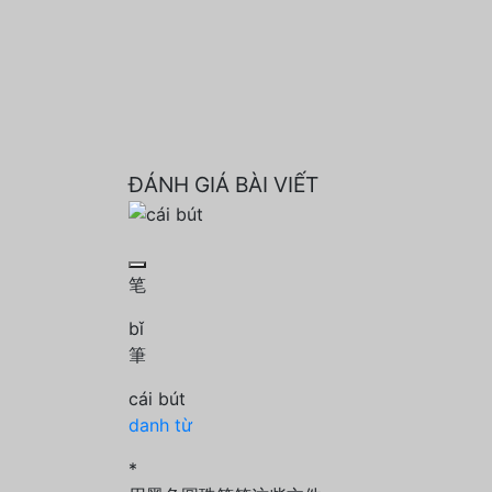
ĐÁNH GIÁ BÀI VIẾT
笔
bǐ
筆
cái bút
danh từ
*