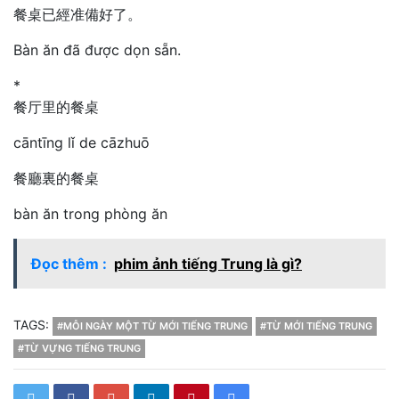
餐桌已經准備好了。
Bàn ăn đã được dọn sẵn.
*
餐厅里的餐桌
cāntīng lǐ de cāzhuō
餐廳裏的餐桌
bàn ăn trong phòng ăn
Đọc thêm :
phim ảnh tiếng Trung là gì?
TAGS:
#MỖI NGÀY MỘT TỪ MỚI TIẾNG TRUNG
#TỪ MỚI TIẾNG TRUNG
#TỪ VỰNG TIẾNG TRUNG