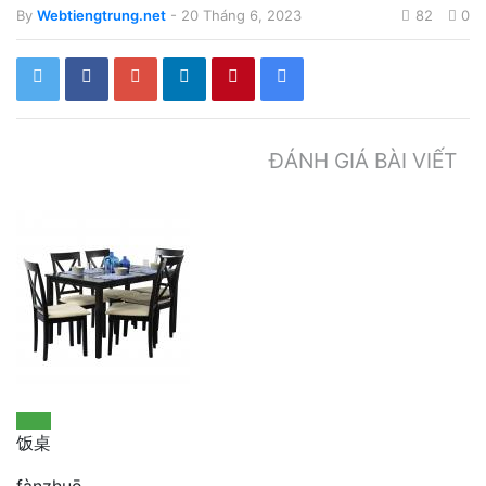
By
Webtiengtrung.net
- 20 Tháng 6, 2023
82
0
ĐÁNH GIÁ BÀI VIẾT
饭桌
fànzhuō