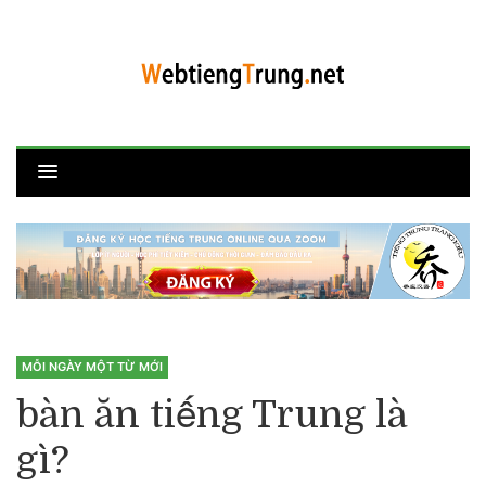
MỖI NGÀY MỘT TỪ MỚI
bàn ăn tiếng Trung là
gì?