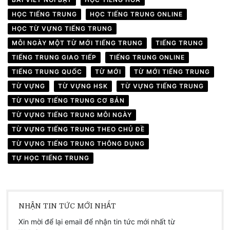
HỌC TIẾNG TRUNG
HỌC TIẾNG TRUNG ONLINE
HỌC TỪ VỰNG TIẾNG TRUNG
MỖI NGÀY MỘT TỪ MỚI TIẾNG TRUNG
TIẾNG TRUNG
TIẾNG TRUNG GIAO TIẾP
TIẾNG TRUNG ONLINE
TIẾNG TRUNG QUỐC
TỪ MỚI
TỪ MỚI TIẾNG TRUNG
TỪ VỰNG
TỪ VỰNG HSK
TỪ VỰNG TIẾNG TRUNG
TỪ VỰNG TIẾNG TRUNG CƠ BẢN
TỪ VỰNG TIẾNG TRUNG MỖI NGÀY
TỪ VỰNG TIẾNG TRUNG THEO CHỦ ĐỀ
TỪ VỰNG TIẾNG TRUNG THÔNG DỤNG
TỰ HỌC TIẾNG TRUNG
NHẬN TIN TỨC MỚI NHẤT
Xin mời để lại email để nhận tin tức mới nhất từ