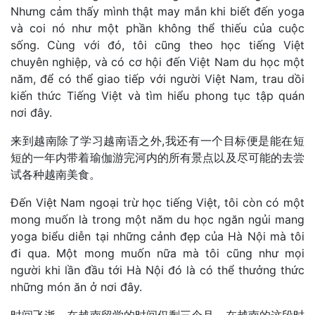
Nhưng cảm thấy mình thật may mắn khi biết đến yoga
và coi nó như một phần không thể thiếu của cuộc
sống. Cùng với đó, tôi cũng theo học tiếng Việt
chuyên nghiệp, và có cơ hội đến Việt Nam du học một
năm, để có thể giao tiếp với người Việt Nam, trau dồi
kiến thức Tiếng Việt và tìm hiểu phong tục tập quán
nơi đây.
来到越南除了学习越南语之外,我还有一个目标便是能在短
短的一年内带着瑜伽游完河内的所有景点以及尽可能的去尝
试各种越南美食。
Đến Việt Nam ngoại trừ học tiếng Việt, tôi còn có một
mong muốn là trong một năm du học ngăn ngủi mang
yoga biểu diễn tại những cảnh đẹp của Hà Nội mà tôi
đi qua. Một mong muốn nữa mà tôi cũng như mọi
người khi lần đầu tới Hà Nội đó là có thể thưởng thức
những món ăn ở nơi đây.
时间飞逝，在越南留学的时间仅剩三个月，在越南的这段时