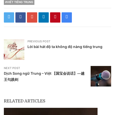
#VIẾT TIẾNG TRUNG
PREVIOUS POST
Lời bài hát độ ta không độ nàng tiếng trung
NEXT POST
Dịch Song ngữ Trung – Việt 【国宝会说话】—越
王勾践剑
RELATED ARTICLES