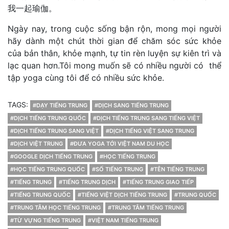
我一起瑜伽。
Ngày nay, trong cuộc sống bận rộn, mong mọi người
hãy dành một chút thời gian để chăm sóc sức khỏe
của bản thân, khỏe mạnh, tự tin rèn luyện sự kiên trì và
lạc quan hơn.Tôi mong muốn sẽ có nhiều người có thể
tập yoga cùng tôi để có nhiều sức khỏe.
TAGS:
#DẠY TIẾNG TRUNG
#DỊCH SANG TIẾNG TRUNG
#DỊCH TIẾNG TRUNG QUỐC
#DỊCH TIẾNG TRUNG SANG TIẾNG VIỆT
#DỊCH TIẾNG TRUNG SANG VIỆT
#DỊCH TIẾNG VIỆT SANG TRUNG
#DỊCH VIỆT TRUNG
#ĐƯA YOGA TỚI VIỆT NAM DU HỌC
#GOOGLE DỊCH TIẾNG TRUNG
#HỌC TIẾNG TRUNG
#HỌC TIẾNG TRUNG QUỐC
#SỐ TIẾNG TRUNG
#TÊN TIẾNG TRUNG
#TIẾNG TRUNG
#TIẾNG TRUNG DỊCH
#TIẾNG TRUNG GIAO TIẾP
#TIẾNG TRUNG QUỐC
#TIẾNG VIỆT DỊCH TIẾNG TRUNG
#TRUNG QUỐC
#TRUNG TÂM HỌC TIẾNG TRUNG
#TRUNG TÂM TIẾNG TRUNG
#TỪ VỰNG TIẾNG TRUNG
#VIỆT NAM TIẾNG TRUNG