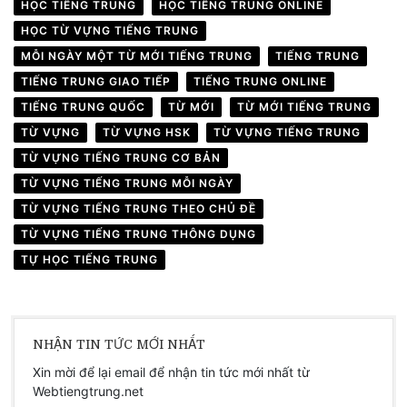
HỌC TIẾNG TRUNG
HỌC TIẾNG TRUNG ONLINE
HỌC TỪ VỰNG TIẾNG TRUNG
MỖI NGÀY MỘT TỪ MỚI TIẾNG TRUNG
TIẾNG TRUNG
TIẾNG TRUNG GIAO TIẾP
TIẾNG TRUNG ONLINE
TIẾNG TRUNG QUỐC
TỪ MỚI
TỪ MỚI TIẾNG TRUNG
TỪ VỰNG
TỪ VỰNG HSK
TỪ VỰNG TIẾNG TRUNG
TỪ VỰNG TIẾNG TRUNG CƠ BẢN
TỪ VỰNG TIẾNG TRUNG MỖI NGÀY
TỪ VỰNG TIẾNG TRUNG THEO CHỦ ĐỀ
TỪ VỰNG TIẾNG TRUNG THÔNG DỤNG
TỰ HỌC TIẾNG TRUNG
NHẬN TIN TỨC MỚI NHẤT
Xin mời để lại email để nhận tin tức mới nhất từ
Webtiengtrung.net