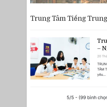
Trung Tâm Tiếng Trung
Tru
– N
20 Thá
TRUN
TÂM T
yêu…
5/5 - (99 bình chọ