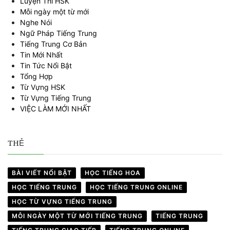
Luyện Thi HSK
Mỗi ngày một từ mới
Nghe Nói
Ngữ Pháp Tiếng Trung
Tiếng Trung Cơ Bản
Tin Mới Nhất
Tin Tức Nổi Bật
Tổng Hợp
Từ Vựng HSK
Từ Vựng Tiếng Trung
VIỆC LÀM MỚI NHẤT
THẺ
BÀI VIẾT NỔI BẬT
HỌC TIẾNG HOA
HỌC TIẾNG TRUNG
HỌC TIẾNG TRUNG ONLINE
HỌC TỪ VỰNG TIẾNG TRUNG
MỖI NGÀY MỘT TỪ MỚI TIẾNG TRUNG
TIẾNG TRUNG