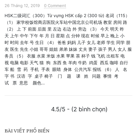
26 Tháng 12, 2019
0 Comment
HSK二级词汇（300）Từ vựng HSK cấp 2 (300 từ) 名词（115）
（1） 家学校饭馆商店医院火车站中国北京公司机场 教室 房间 路
（2） 上 下 前面 后面 里 左边 右边 外 旁边 （3） 今天 明天 昨
天 上午 中午 下午 年 月 日 星期 点 分钟 现在 时候 早上 晚上 小
时 时间 去年 号 生日 （4） 爸爸 妈妈 儿子 女儿 老师 学生 同学 朋
友 医生 先生 小姐 哥哥 姐姐 弟弟 妹妹 丈夫 妻子 孩子 男人 女人 服
务员 （5） 衣服 水菜 米饭 水果 苹果 茶 杯子 钱 飞机 出租车 电
视 电脑 电影 天气 猫 狗 东西 鱼 羊肉 牛奶 鸡蛋 西瓜 咖啡 自行
车 船 雪 药 手机 手表 眼睛 身体 公共汽车 报纸 （6） 人 名
字 书 汉语 字 桌子 椅子 门 题 课 姓 问题 事情 考
试 票 意思 颜色…
4.5/5 - (2 bình chọn)
BÀI VIẾT PHỔ BIẾN