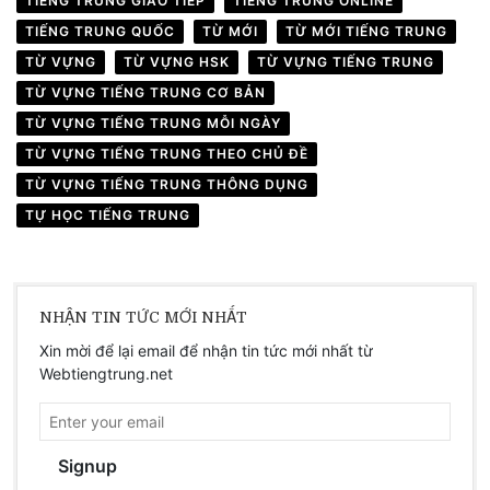
TIẾNG TRUNG GIAO TIẾP
TIẾNG TRUNG ONLINE
TIẾNG TRUNG QUỐC
TỪ MỚI
TỪ MỚI TIẾNG TRUNG
TỪ VỰNG
TỪ VỰNG HSK
TỪ VỰNG TIẾNG TRUNG
TỪ VỰNG TIẾNG TRUNG CƠ BẢN
TỪ VỰNG TIẾNG TRUNG MỖI NGÀY
TỪ VỰNG TIẾNG TRUNG THEO CHỦ ĐỀ
TỪ VỰNG TIẾNG TRUNG THÔNG DỤNG
TỰ HỌC TIẾNG TRUNG
NHẬN TIN TỨC MỚI NHẤT
Xin mời để lại email để nhận tin tức mới nhất từ
Webtiengtrung.net
Signup