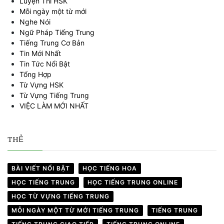
Luyện Thi HSK
Mỗi ngày một từ mới
Nghe Nói
Ngữ Pháp Tiếng Trung
Tiếng Trung Cơ Bản
Tin Mới Nhất
Tin Tức Nổi Bật
Tổng Hợp
Từ Vựng HSK
Từ Vựng Tiếng Trung
VIỆC LÀM MỚI NHẤT
THẺ
BÀI VIẾT NỔI BẬT
HỌC TIẾNG HOA
HỌC TIẾNG TRUNG
HỌC TIẾNG TRUNG ONLINE
HỌC TỪ VỰNG TIẾNG TRUNG
MỖI NGÀY MỘT TỪ MỚI TIẾNG TRUNG
TIẾNG TRUNG