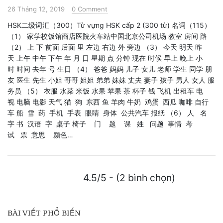
26 Tháng 12, 2019
0 Comment
HSK二级词汇（300）Từ vựng HSK cấp 2 (300 từ) 名词（115）
（1） 家学校饭馆商店医院火车站中国北京公司机场 教室 房间 路
（2） 上 下 前面 后面 里 左边 右边 外 旁边 （3） 今天 明天 昨
天 上午 中午 下午 年 月 日 星期 点 分钟 现在 时候 早上 晚上 小
时 时间 去年 号 生日 （4） 爸爸 妈妈 儿子 女儿 老师 学生 同学 朋
友 医生 先生 小姐 哥哥 姐姐 弟弟 妹妹 丈夫 妻子 孩子 男人 女人 服
务员 （5） 衣服 水菜 米饭 水果 苹果 茶 杯子 钱 飞机 出租车 电
视 电脑 电影 天气 猫 狗 东西 鱼 羊肉 牛奶 鸡蛋 西瓜 咖啡 自行
车 船 雪 药 手机 手表 眼睛 身体 公共汽车 报纸 （6） 人 名
字 书 汉语 字 桌子 椅子 门 题 课 姓 问题 事情 考
试 票 意思 颜色…
4.5/5 - (2 bình chọn)
BÀI VIẾT PHỔ BIẾN