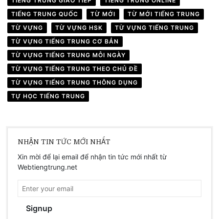
TIẾNG TRUNG GIAO TIẾP
TIẾNG TRUNG ONLINE
TIẾNG TRUNG QUỐC
TỪ MỚI
TỪ MỚI TIẾNG TRUNG
TỪ VỰNG
TỪ VỰNG HSK
TỪ VỰNG TIẾNG TRUNG
TỪ VỰNG TIẾNG TRUNG CƠ BẢN
TỪ VỰNG TIẾNG TRUNG MỖI NGÀY
TỪ VỰNG TIẾNG TRUNG THEO CHỦ ĐỀ
TỪ VỰNG TIẾNG TRUNG THÔNG DỤNG
TỰ HỌC TIẾNG TRUNG
NHẬN TIN TỨC MỚI NHẤT
Xin mời để lại email để nhận tin tức mới nhất từ
Webtiengtrung.net
Signup