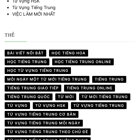
Từ Vựng HSK
Từ Vựng Tiếng Trung
VIỆC LÀM MỚI NHẤT
THẺ
BÀI VIẾT NỔI BẬT
HỌC TIẾNG HOA
HỌC TIẾNG TRUNG
HỌC TIẾNG TRUNG ONLINE
HỌC TỪ VỰNG TIẾNG TRUNG
MỖI NGÀY MỘT TỪ MỚI TIẾNG TRUNG
TIẾNG TRUNG
TIẾNG TRUNG GIAO TIẾP
TIẾNG TRUNG ONLINE
TIẾNG TRUNG QUỐC
TỪ MỚI
TỪ MỚI TIẾNG TRUNG
TỪ VỰNG
TỪ VỰNG HSK
TỪ VỰNG TIẾNG TRUNG
TỪ VỰNG TIẾNG TRUNG CƠ BẢN
TỪ VỰNG TIẾNG TRUNG MỖI NGÀY
TỪ VỰNG TIẾNG TRUNG THEO CHỦ ĐỀ