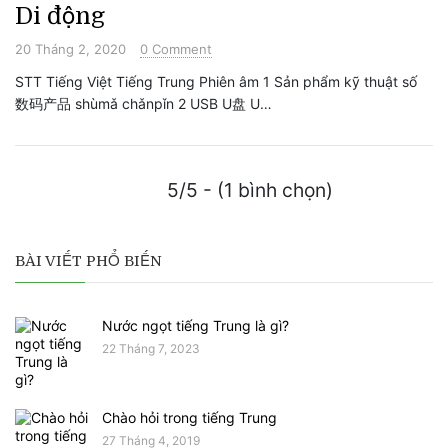
Di động
20 Tháng 2, 2020
0 Comment
STT Tiếng Việt Tiếng Trung Phiên âm 1 Sản phẩm kỹ thuật số
数码产品 shùmǎ chǎnpǐn 2 USB U盘 U…
5/5 - (1 bình chọn)
BÀI VIẾT PHỔ BIẾN
Nước ngọt tiếng Trung là gì?
22 Tháng 7, 2023
Chào hỏi trong tiếng Trung
27 Tháng 4, 2019