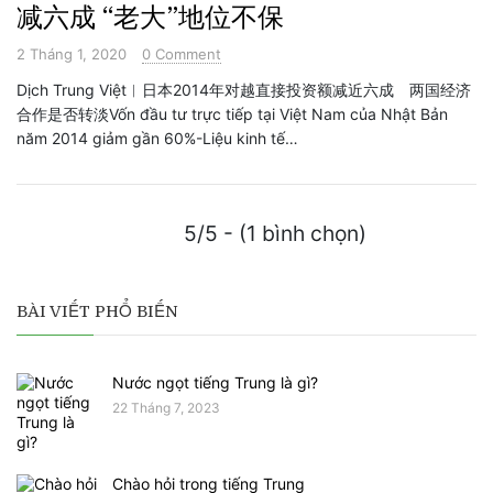
减六成 “老大”地位不保
2 Tháng 1, 2020
0 Comment
Dịch Trung Việt︱日本2014年对越直接投资额减近六成 两国经济
合作是否转淡Vốn đầu tư trực tiếp tại Việt Nam của Nhật Bản
năm 2014 giảm gần 60%-Liệu kinh tế…
5/5 - (1 bình chọn)
BÀI VIẾT PHỔ BIẾN
Nước ngọt tiếng Trung là gì?
22 Tháng 7, 2023
Chào hỏi trong tiếng Trung