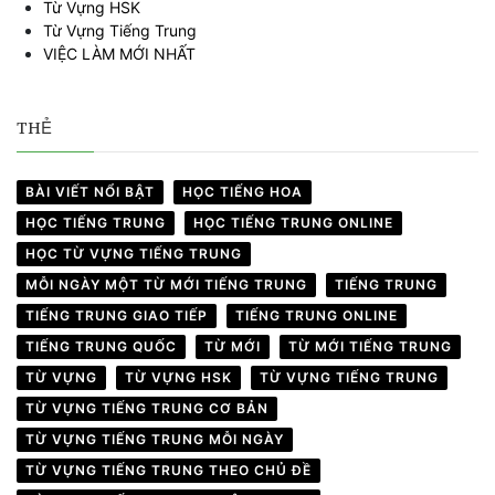
Từ Vựng HSK
Từ Vựng Tiếng Trung
VIỆC LÀM MỚI NHẤT
THẺ
BÀI VIẾT NỔI BẬT
HỌC TIẾNG HOA
HỌC TIẾNG TRUNG
HỌC TIẾNG TRUNG ONLINE
HỌC TỪ VỰNG TIẾNG TRUNG
MỖI NGÀY MỘT TỪ MỚI TIẾNG TRUNG
TIẾNG TRUNG
TIẾNG TRUNG GIAO TIẾP
TIẾNG TRUNG ONLINE
TIẾNG TRUNG QUỐC
TỪ MỚI
TỪ MỚI TIẾNG TRUNG
TỪ VỰNG
TỪ VỰNG HSK
TỪ VỰNG TIẾNG TRUNG
TỪ VỰNG TIẾNG TRUNG CƠ BẢN
TỪ VỰNG TIẾNG TRUNG MỖI NGÀY
TỪ VỰNG TIẾNG TRUNG THEO CHỦ ĐỀ